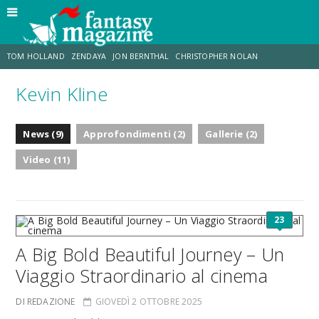
TOM HOLLAND
ZENDAYA
JON BERNTHAL
CHRISTOPHER NOLAN
Kevin Kline
STRANIMONDI
LUCCA COMICS & GAMES
ODISSEA
CHRIS MCKENNA
News (9)
Approfondimenti (2)
Gallerie (2)
DESTIN DANIEL CRETTON
ERIK SOMMERS
Video (11)
23
A Big Bold Beautiful Journey – Un
Viaggio Straordinario al cinema
DI REDAZIONE
GIOVEDÌ 2 OTTOBRE 2025