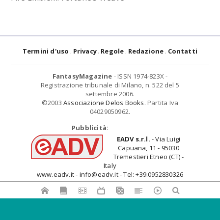
Termini d'uso
Privacy
Regole
Redazione
Contatti
FantasyMagazine
- ISSN 1974-823X -
Registrazione tribunale di Milano, n. 522 del 5
settembre 2006.
©2003
Associazione Delos Books
. Partita Iva
04029050962.
Pubblicità:
EADV s.r.l.
- Via Luigi
Capuana, 11 - 95030
Tremestieri Etneo (CT) -
Italy
www.eadv.it - info@eadv.it - Tel: +39.0952830326