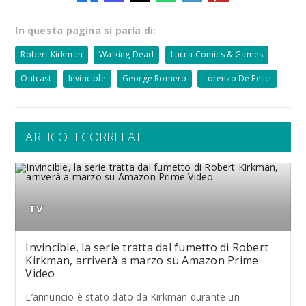
In questa pagina si parla di:
Robert Kirkman
Walking Dead
Lucca Comics & Games
Outcast
Invincible
George Romero
Lorenzo De Felici
ARTICOLI CORRELATI
TV
Invincible, la serie tratta dal fumetto di Robert
Kirkman, arriverà a marzo su Amazon Prime
Video
L’annuncio è stato dato da Kirkman durante un