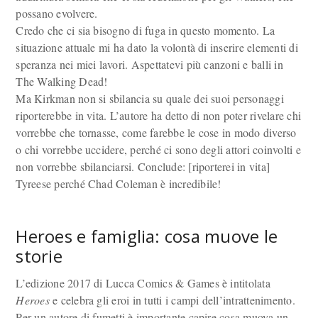
possano evolvere.
Credo che ci sia bisogno di fuga in questo momento. La
situazione attuale mi ha dato la volontà di inserire elementi di
speranza nei miei lavori. Aspettatevi più canzoni e balli in
The Walking Dead!
Ma Kirkman non si sbilancia su quale dei suoi personaggi
riporterebbe in vita. L’autore ha detto di non poter rivelare chi
vorrebbe che tornasse, come farebbe le cose in modo diverso
o chi vorrebbe uccidere, perché ci sono degli attori coinvolti e
non vorrebbe sbilanciarsi. Conclude: [riporterei in vita]
Tyreese perché Chad Coleman è incredibile!
Heroes e famiglia: cosa muove le
storie
L’edizione 2017 di Lucca Comics & Games è intitolata
Heroes
e celebra gli eroi in tutti i campi dell’intrattenimento.
Per un autore di fumetti è importante capire cosa muova un