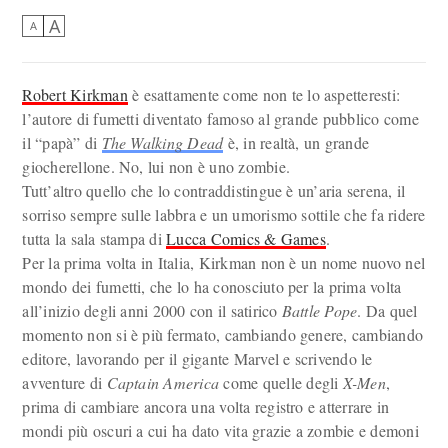
A
A
Robert Kirkman
è esattamente come non te lo aspetteresti:
l’autore di fumetti diventato famoso al grande pubblico come
il “papà” di
The Walking Dead
è, in realtà, un grande
giocherellone. No, lui non è uno zombie.
Tutt’altro quello che lo contraddistingue è un’aria serena, il
sorriso sempre sulle labbra e un umorismo sottile che fa ridere
tutta la sala stampa di
Lucca Comics & Games
.
Per la prima volta in Italia, Kirkman non è un nome nuovo nel
mondo dei fumetti, che lo ha conosciuto per la prima volta
all’inizio degli anni 2000 con il satirico
Battle Pope
. Da quel
momento non si è più fermato, cambiando genere, cambiando
editore, lavorando per il gigante Marvel e scrivendo le
avventure di
Captain America
come quelle degli
X-Men
,
prima di cambiare ancora una volta registro e atterrare in
mondi più oscuri a cui ha dato vita grazie a zombie e demoni