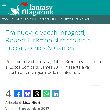
TOM HOLLAND
ZENDAYA
JON BERNTHAL
CHRISTOPHER NOLAN
Tra nuovi e vecchi progetti,
STRANIMONDI
LUCCA COMICS & GAMES
ODISSEA
TRAMELL TILLMAN
Robert Kirkman si racconta a
Lucca Comics & Games
CHRIS MCKENNA
ERIK SOMMERS
Per la prima volta in Italia, Robert Kirkman si racconta
al Lucca Comics & Games 2017. Presente a vari
incontri durante i giorni della manifestazione.
4
Articolo di
Lisa Nieri
Venerdì
3 novembre 2017