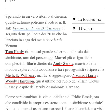
Sperando in un vero ritorno al cinema,
La locandina
questo autunno potremo rivedere nelle
sale
Venom: La Furia Di Carnage
, il
Il trailer
seguito della pellicola del 2018 che ha
lanciato la saga del
protettore letale
Venom.
Tom Hardy
ritorna sul grande schermo nel ruolo del
simbionte, uno dei personaggi Marvel più enigmatici e
complessi. Il film è diretto da
Andy Serkis
, maestro della
motion capture hollywoodiana e tra i protagonisti si ripresenta
Michelle Williams
, mentre si aggiungono
Naomie Harris
e
Woody Harrelson
, quest'ultimo nel ruolo del villain Cletus
Kasady, ospite del terribile simbionte Carnage.
Come sarà cambiata la vita quotidiana di Eddie Brock, ora
che condivide la propria esistenza con un simbionte spaziale?
A quanto pare ci aspettano parecchi siparietti comici, ma vista