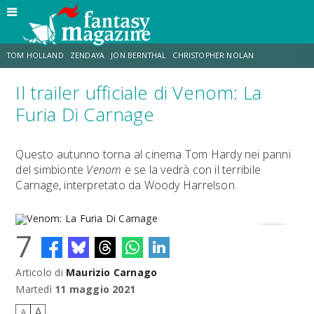
TOM HOLLAND
ZENDAYA
JON BERNTHAL
CHRISTOPHER NOLAN
Il trailer ufficiale di Venom: La
STRANIMONDI
LUCCA COMICS & GAMES
ODISSEA
CHRIS MCKENNA
Furia Di Carnage
DESTIN DANIEL CRETTON
ERIK SOMMERS
Questo autunno torna al cinema Tom Hardy nei panni
del simbionte
Venom
e se la vedrà con il terribile
Carnage, interpretato da Woody Harrelson.
7
Articolo di
Maurizio Carnago
Venom: La Furia Di Carnage
Martedì
11 maggio 2021
A
A