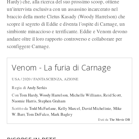
Hardy) che, alla ricerca del suo prossimo scoop, ottiene
un’intervista esclusiva con un assassino incarcerato nel
braccio della morte Cletus Kasady (Woody Harrelson) che
scopre il segreto di Eddie e diventa l’ospite di Carnage, un
simbionte minaccioso e terrificante. Eddie e Venom devono
andare oltre il loro rapporto controverso e collaborare per
sconfiggere Carnage.
Venom - La furia di Carnage
USA / 2020 / FANTASCIENZA, AZIONE
Regia di
Andy Serkis
Con
Tom Hardy
,
Woody Harrelson
,
Michelle Williams
,
Reid Scott
,
Naomie Harris
,
Stephen Graham
Scritto da
Todd McFarlane
,
Kelly Marcel
,
David Michelinie
,
Mike
W. Barr
,
Tom DeFalco
,
Mark Bagley
Dati da
The Movie DB