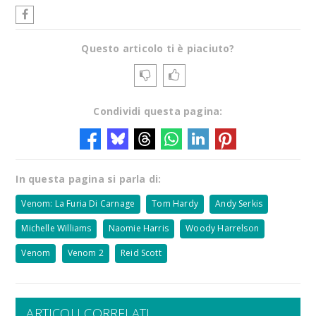
Questo articolo ti è piaciuto?
Condividi questa pagina:
In questa pagina si parla di:
Venom: La Furia Di Carnage
Tom Hardy
Andy Serkis
Michelle Williams
Naomie Harris
Woody Harrelson
Venom
Venom 2
Reid Scott
ARTICOLI CORRELATI