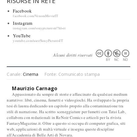
RISORSE IN RETE
Facebook
facebook.com/VenomMovieIT
Instagram
instagram.com/sonypicturesit/?hl=it
YouTube
youtube.com/user/SonyPicturesIT
Alcuni diritti riservati
Canale:
Cinema
Fonte: Comunicato stampa
Maurizio Carnago
Appassionato da sempre di storie e affascinato da qualsiasi medium
narrativo: libri, cinema, fumetti e videogiochi. Ha sviluppato la propria
tesi di laurea dedicando un capitolo proprio alla contaminazione tra
stili di narrazione. Ha scritto sceneggiature per fumetti con Tatai Lab,
collabora con redazionali in ReNoir Comics e articoli per la rivista
FantasyMagazine.it. Oltre a questo si occupa di computer grafica, siti
web, applicazioni di realtà virtuale e insegna queste discipline
all'Accademia di Belle Arti di Novara.