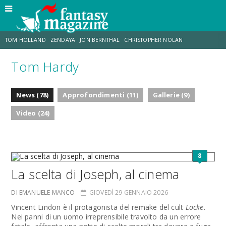
TOM HOLLAND
ZENDAYA
JON BERNTHAL
CHRISTOPHER NOLAN
Tom Hardy
STRANIMONDI
LUCCA COMICS & GAMES
ODISSEA
JACOB BATALON
News (78)
Approfondimenti (11)
Gallerie (9)
SPIDER-MAN: BRAND NEW DAY
MICHAEL MANDO
Video (24)
8
La scelta di Joseph, al cinema
DI EMANUELE MANCO
GIOVEDÌ 29 GENNAIO 2026
Vincent Lindon è il protagonista del remake del cult
Locke
.
Nei panni di un uomo irreprensibile travolto da un errore