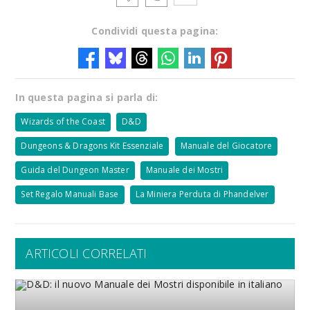
Condividi questa pagina:
In questa pagina si parla di:
Wizards of the Coast
D&D
Dungeons & Dragons Kit Essenziale
Manuale del Giocatore
Guida del Dungeon Master
Manuale dei Mostri
Set Regalo Manuali Base
La Miniera Perduta di Phandelver
ARTICOLI CORRELATI