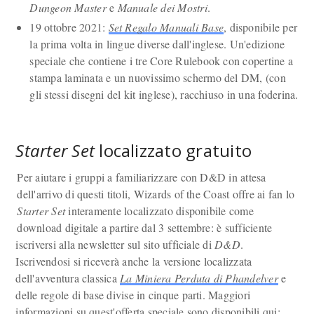
Dungeon Master
e
Manuale dei Mostri
.
19 ottobre 2021:
Set Regalo Manuali Base
, disponibile per
la prima volta in lingue diverse dall'inglese. Un'edizione
speciale che contiene i tre Core Rulebook con copertine a
stampa laminata e un nuovissimo schermo del DM, (con
gli stessi disegni del kit inglese), racchiuso in una foderina.
Starter Set
localizzato gratuito
Per aiutare i gruppi a familiarizzare con D&D in attesa
dell'arrivo di questi titoli, Wizards of the Coast offre ai fan lo
Starter Set
interamente localizzato disponibile come
download digitale a partire dal 3 settembre: è sufficiente
iscriversi alla newsletter sul sito ufficiale di
D&D
.
Iscrivendosi si riceverà anche la versione localizzata
dell'avventura classica
La Miniera Perduta di Phandelver
e
delle regole di base divise in cinque parti. Maggiori
informazioni su quest'offerta speciale sono disponibili qui: