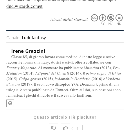
dnd.wizards.com/it
Alcuni diritti riservati
Canale:
Ludofantasy
Irene Grazzini
Classe 85, di giorno lavora come medico, di notte legge e scrive
racconti e romanzi fantasy, storici e sci-fi, oltre a collaborare con
Fantasy Magazine
. Al momento ha pubblicato:
Mutation
(2013),
Pre-
Mutation
(2014),
I Signori dei Cavalli
(2014),
Il primo sogno di Ishtar
(2015),
Colpo grosso
(2015),
Indomabile Desiderio
(2016) e
Vendetta
d'amore
(2017). Il suo nuovo distopico Y/A,
Dominant
, primo di una
trilogia, è stato pubblicato da Fanucci. Oltre ai libri, sue passioni sono
la musica, i giochi di ruolo e il suo cavallo Emiltom.
Questo articolo ti è piaciuto?
1