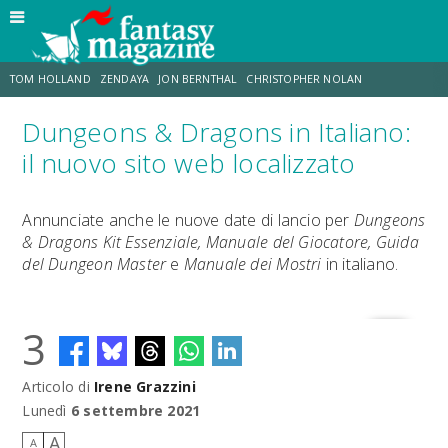
TOM HOLLAND
ZENDAYA
JON BERNTHAL
CHRISTOPHER NOLAN
Dungeons & Dragons in Italiano:
STRANIMONDI
LUCCA COMICS & GAMES
ODISSEA
CHRIS MCKENNA
il nuovo sito web localizzato
DESTIN DANIEL CRETTON
ERIK SOMMERS
Annunciate anche le nuove date di lancio per
Dungeons
& Dragons Kit Essenziale, Manuale del Giocatore, Guida
del Dungeon Master
e
Manuale dei Mostri
in italiano.
3
Articolo di
Irene Grazzini
Lunedì
6 settembre 2021
A
A