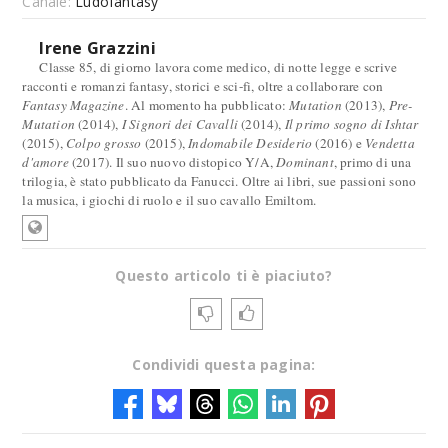
Canale:
Ludofantasy
Irene Grazzini
Classe 85, di giorno lavora come medico, di notte legge e scrive
racconti e romanzi fantasy, storici e sci-fi, oltre a collaborare con
Fantasy Magazine
. Al momento ha pubblicato:
Mutation
(2013),
Pre-
Mutation
(2014),
I Signori dei Cavalli
(2014),
Il primo sogno di Ishtar
(2015),
Colpo grosso
(2015),
Indomabile Desiderio
(2016) e
Vendetta
d'amore
(2017). Il suo nuovo distopico Y/A,
Dominant
, primo di una
trilogia, è stato pubblicato da Fanucci. Oltre ai libri, sue passioni sono
la musica, i giochi di ruolo e il suo cavallo Emiltom.
Questo articolo ti è piaciuto?
Condividi questa pagina: