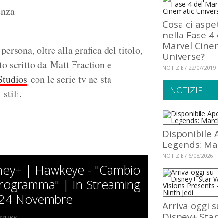
enza
Cosa ci aspe
nella Fase 4 
Marvel Cine
persona, oltre alla grafica del titolo,
Universe?
o scritto da Matt Fraction e
NOTIZIE / 22/07/2019
Studios
con le serie tv ne sta
NOTIZIE
stili.
Disponibile 
Legends: Ma
NOTIZIE / 6/08/2026
ney+ | Hawkeye - "Cambio
Programma" | In Streaming
 24 Novembre
Arriva oggi s
Disney+ Star
UTUBE