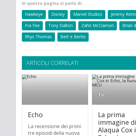
In questa pagina si parla di:
Hawkeye
Disney
Marvel Studios
Jeremy Renn
Fra Fee
Tony Dalton
Zahn McClarnon
Brian 
Rhys Thomas
Bert e Bertie
ARTICOLI CORRELATI
TV
Echo
La prima
immagine d
La recensione dei primi
Alaqua Cox 
tre episodi della nuova