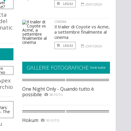
LEGGI
29/07/2026
tta
del
CINEMA
matic
Il trailer di Coyote vs Acme,
a settembre finalmente al
cinema
LEGGI
23/07/2026
GALLERIE FOTOGRAFICHE
Vedi tutte
Apex
rchio
One Night Only - Quando tutto è
possibile
38 FOTO
Hokum
10 FOTO
u