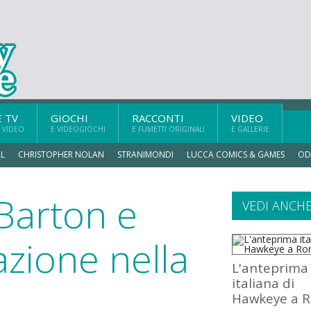
E TV
GIOCHI
RACCONTI
VIDEO
 VIDEO
E VIDEOGIOCHI
E FUMETTI ORIGINALI
E GALLERIE
L
CHRISTOPHER NOLAN
STRANIMONDI
LUCCA COMICS & GAMES
OD
Barton e
VEDI ANCH
azione nella
L'anteprima
italiana di
Hawkeye a 