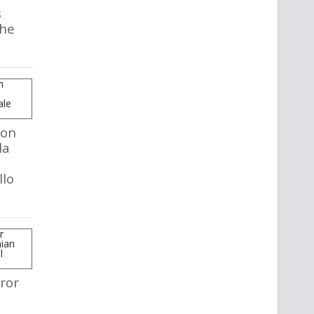
s
The
mon
la
llo
ror