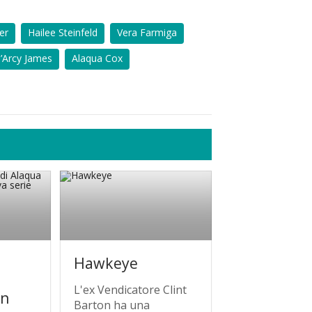
er
Hailee Steinfeld
Vera Farmiga
d’Arcy James
Alaqua Cox
Hawkeye
i
L'ex Vendicatore Clint
in
Barton ha una