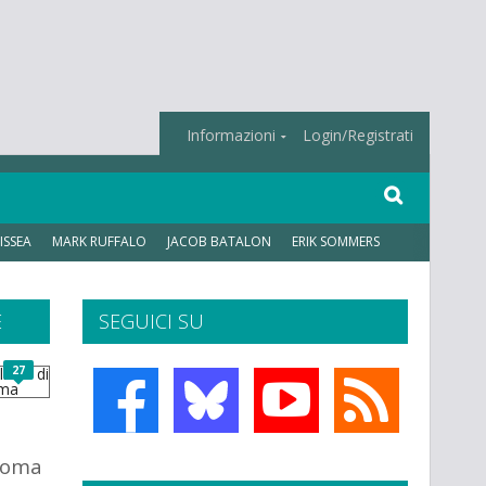
Informazioni
Login/Registrati
ISSEA
MARK RUFFALO
JACOB BATALON
ERIK SOMMERS
E
SEGUICI SU
27
Roma