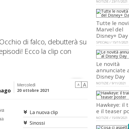
NOTIZIE / 23/11/2021
Tutte le nov
Marvel del
Disney+ Day
 Occhio di falco, debutterà su
SPECIALI / 15/11/2021
isodi! Ecco la clip con
Le novità
annunciate a
Disney Day
NOTIZIE / 9/11/2021
A
Mercoledì
A
nago
20 ottobre 2021
Hawkeye: il t
su
e il teaser p
La nuova clip
ma
NOTIZIE / 15/09/2021
Sinossi