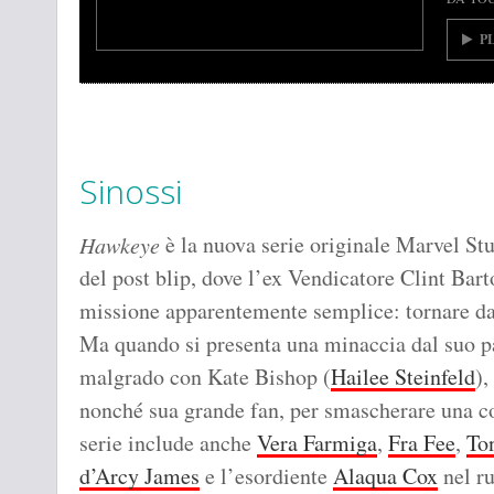
P
Sinossi
è la nuova serie originale Marvel St
Hawkeye
del post blip, dove l’ex Vendicatore Clint Bar
missione apparentemente semplice: tornare dal
Ma quando si presenta una minaccia dal suo p
malgrado con Kate Bishop (
Hailee Steinfeld
),
nonché sua grande fan, per smascherare una cos
serie include anche
Vera Farmiga
,
Fra Fee
,
To
d’Arcy James
e l’esordiente
Alaqua Cox
nel r