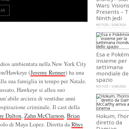
Wars: Vision
LAY
Presents – 
Ninth Jedi
NOTIZIE / 5/08/2026
Esa e Poké
insieme per 
udios ambientata nella New York City
settimana
ton/Hawkeye (
Jeremy Renner
) ha una
mondiale de
spazio
la sua famiglia in tempo per Natale.
NOTIZIE / 5/08/2026
assato, Hawkeye si allea suo
 un’abile arciera di ventidue anni
pirazione criminale. Il cast della
ny Dalton
,
Zahn McClarnon
,
Brian
Hokum, l'hor
diretto da
uolo di Maya Lopez. Diretta da
Rhys
Damian