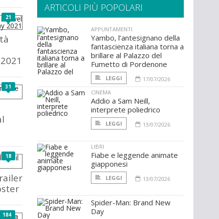
ARTICOLI PIÙ POPOLARI
21
APPUNTAMENTI
ità
Yambo, l’antesignano della
fantascienza italiana torna a
brillare al Palazzo del
 2021
Fumetto di Pordenone
LEGGI
17/07/2026
31
CINEMA
Addio a Sam Neill,
interprete poliedrico
l
LEGGI
13/07/2026
LIBRI
Fiabe e leggende animate
18
giapponesi
railer
LEGGI
13/07/2026
oster
Spider-Man: Brand New
Day
184