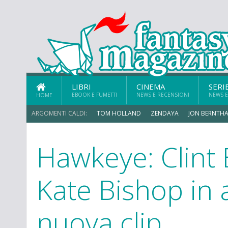
LIBRI
CINEMA
SERI
EBOOK E FUMETTI
NEWS E RECENSIONI
NEWS E
HOME
ARGOMENTI CALDI:
TOM HOLLAND
ZENDAYA
JON BERNTHA
Hawkeye: Clint 
Kate Bishop in 
nuova clip