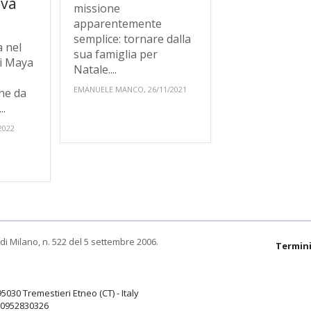
ova
missione
apparentemente
semplice: tornare dalla
 nel
sua famiglia per
i Maya
Natale....
è
EMANUELE MANCO, 26/11/2021
he da
..
2022
di Milano, n. 522 del 5 settembre 2006.
Termini
95030 Tremestieri Etneo (CT) - Italy
9.0952830326