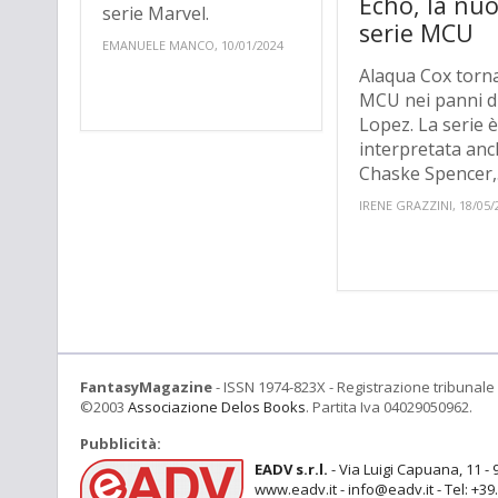
Echo, la nu
serie Marvel.
serie MCU
EMANUELE MANCO, 10/01/2024
Alaqua Cox torna
MCU nei panni d
Lopez. La serie 
interpretata anc
Chaske Spencer,.
IRENE GRAZZINI, 18/05/
FantasyMagazine
- ISSN 1974-823X - Registrazione tribunale 
©2003
Associazione Delos Books
. Partita Iva 04029050962.
Pubblicità:
EADV s.r.l.
- Via Luigi Capuana, 11 - 
www.eadv.it - info@eadv.it - Tel: +3