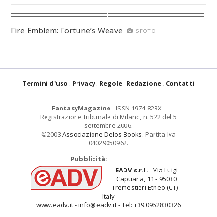
Fire Emblem: Fortune’s Weave
5 FOTO
Termini d'uso
Privacy
Regole
Redazione
Contatti
FantasyMagazine
- ISSN 1974-823X -
Registrazione tribunale di Milano, n. 522 del 5
settembre 2006.
©2003
Associazione Delos Books
. Partita Iva
04029050962.
Pubblicità:
EADV s.r.l.
- Via Luigi
Capuana, 11 - 95030
Tremestieri Etneo (CT) -
Italy
www.eadv.it - info@eadv.it - Tel: +39.0952830326