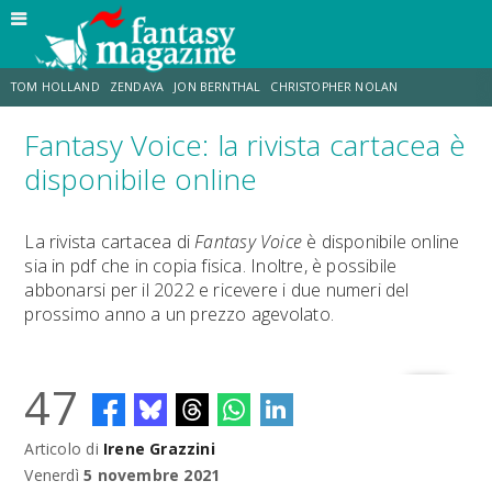
TOM HOLLAND
ZENDAYA
JON BERNTHAL
CHRISTOPHER NOLAN
Fantasy Voice: la rivista cartacea è
STRANIMONDI
LUCCA COMICS & GAMES
ODISSEA
TRAMELL TILLMAN
disponibile online
CHRIS MCKENNA
ERIK SOMMERS
La rivista cartacea di
Fantasy Voice
è disponibile online
sia in pdf che in copia fisica. Inoltre, è possibile
abbonarsi per il 2022 e ricevere i due numeri del
prossimo anno a un prezzo agevolato.
47
Articolo di
Irene Grazzini
Venerdì
5 novembre 2021