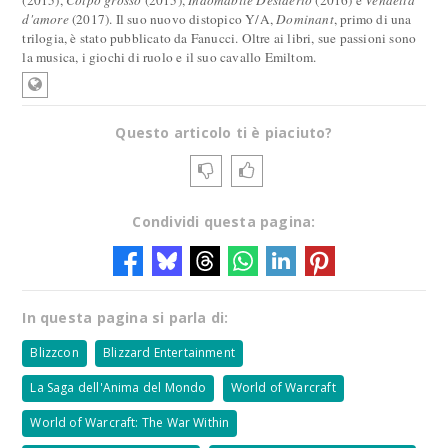
(2015),
Colpo grosso
(2015),
Indomabile Desiderio
(2016) e
Vendetta
d'amore
(2017). Il suo nuovo distopico Y/A,
Dominant
, primo di una
trilogia, è stato pubblicato da Fanucci. Oltre ai libri, sue passioni sono
la musica, i giochi di ruolo e il suo cavallo Emiltom.
Questo articolo ti è piaciuto?
Condividi questa pagina:
In questa pagina si parla di:
Blizzcon
Blizzard Entertainment
La Saga dell'Anima del Mondo
World of Warcraft
World of Warcraft: The War Within