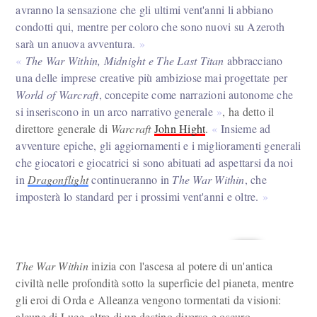
avranno la sensazione che gli ultimi vent'anni li abbiano
condotti qui, mentre per coloro che sono nuovi su Azeroth
sarà un anuova avventura.
The War Within, Midnight e The Last Titan
abbracciano
una delle imprese creative più ambiziose mai progettate per
World of Warcraft
, concepite come narrazioni autonome che
si inseriscono in un arco narrativo generale
, ha detto il
direttore generale di
Warcraft
John Hight
.
Insieme ad
avventure epiche, gli aggiornamenti e i miglioramenti generali
che giocatori e giocatrici si sono abituati ad aspettarsi da noi
in
Dragonflight
continueranno in
The War Within
, che
imposterà lo standard per i prossimi vent'anni e oltre.
The War Within
inizia con l'ascesa al potere di un'antica
civiltà nelle profondità sotto la superficie del pianeta, mentre
gli eroi di Orda e Alleanza vengono tormentati da visioni:
alcune di Luce, altre di un destino diverso e oscuro.