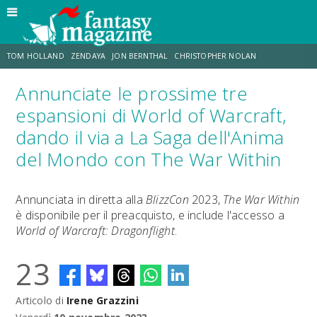
TOM HOLLAND
ZENDAYA
JON BERNTHAL
CHRISTOPHER NOLAN
Annunciate le prossime tre
STRANIMONDI
LUCCA COMICS & GAMES
ODISSEA
CHRIS MCKENNA
espansioni di World of Warcraft,
dando il via a La Saga dell'Anima
DESTIN DANIEL CRETTON
ERIK SOMMERS
del Mondo con The War Within
Annunciata in diretta alla
BlizzCon
2023,
The War Within
è disponibile per il preacquisto, e include l'accesso a
World of Warcraft: Dragonflight
.
23
Articolo di
Irene Grazzini