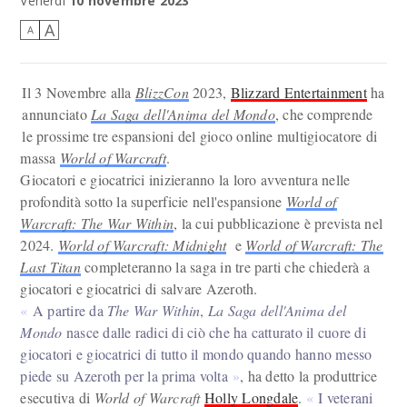
Venerdì
10 novembre 2023
A
A
Il 3 Novembre alla
BlizzCon
2023,
Blizzard Entertainment
ha
annunciato
La Saga dell'Anima del Mondo
, che comprende
le prossime tre espansioni del gioco online multigiocatore di
massa
World of Warcraft
.
Giocatori e giocatrici inizieranno la loro avventura nelle
profondità sotto la superficie nell'espansione
World of
Warcraft: The War Within
, la cui pubblicazione è prevista nel
2024.
World of Warcraft: Midnight
e
World of Warcraft: The
Last Titan
completeranno la saga in tre parti che chiederà a
giocatori e giocatrici di salvare Azeroth.
A partire da
The War Within
,
La Saga dell'Anima del
Mondo
nasce dalle radici di ciò che ha catturato il cuore di
giocatori e giocatrici di tutto il mondo quando hanno messo
piede su Azeroth per la prima volta
, ha detto la produttrice
esecutiva di
World of Warcraft
Holly Longdale
.
I veterani