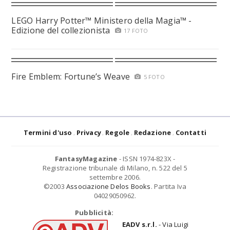
LEGO Harry Potter™ Ministero della Magia™ -
Edizione del collezionista
17 FOTO
Fire Emblem: Fortune’s Weave
5 FOTO
Termini d'uso
Privacy
Regole
Redazione
Contatti
FantasyMagazine
- ISSN 1974-823X -
Registrazione tribunale di Milano, n. 522 del 5
settembre 2006.
©2003
Associazione Delos Books
. Partita Iva
04029050962.
Pubblicità:
EADV s.r.l.
- Via Luigi