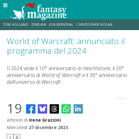
TOM HOLLAND
ZENDAYA
JON BERNTHAL
CHRISTOPHER NOLAN
World of Warcraft: annunciato il
STRANIMONDI
LUCCA COMICS & GAMES
ODISSEA
CHRIS MCKENNA
programma del 2024
DESTIN DANIEL CRETTON
ERIK SOMMERS
Il 2024 vede il 10° anniversario di
Hearthstone,
il 20°
anniversario di
World of Warcraft
e il 30° anniversario
dell'universo di
Warcraft
.
19
Articolo di
Irene Grazzini
Mercoledì
27 dicembre 2023
A
A