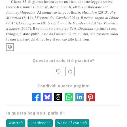
Classe 85, di giorno lavora come medico, di notte legge e scrive
racconti e romanzi fantasy, storici e sci-fi, oltre a collaborare con
Fantasy Magazine
. Al momento ha pubblicato:
Mutation
(2013),
Pre-
Mutation
(2014),
I Signori dei Cavalli
(2014),
Il primo sogno di Ishtar
(2015),
Colpo grosso
(2015),
Indomabile Desiderio
(2016) e
Vendetta
d'amore
(2017). Il suo nuovo distopico Y/A,
Dominant
, primo di una
trilogia, è stato pubblicato da Fanucci. Oltre ai libri, sue passioni sono
la musica, i giochi di ruolo e il suo cavallo Emiltom.
Questo articolo ti è piaciuto?
Condividi questa pagina:
In questa pagina si parla di:
Warcraft
Hearthstone
World of Warcraft