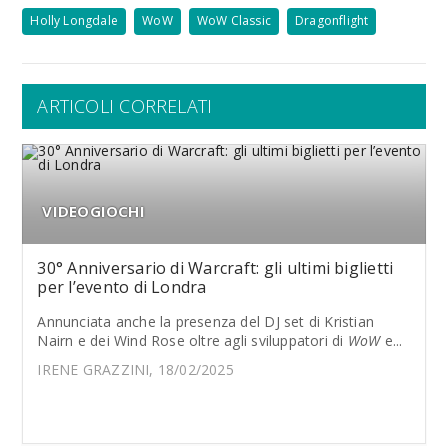
Holly Longdale
WoW
WoW Classic
Dragonflight
ARTICOLI CORRELATI
VIDEOGIOCHI
30° Anniversario di Warcraft: gli ultimi biglietti
per l’evento di Londra
Annunciata anche la presenza del DJ set di Kristian
Nairn e dei Wind Rose oltre agli sviluppatori di
WoW
e...
IRENE GRAZZINI, 18/02/2025