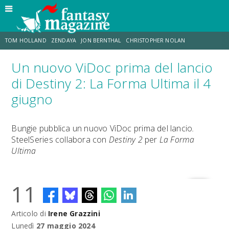
TOM HOLLAND
ZENDAYA
JON BERNTHAL
CHRISTOPHER NOLAN
Un nuovo ViDoc prima del lancio
STRANIMONDI
LUCCA COMICS & GAMES
ODISSEA
CHRIS MCKENNA
di Destiny 2: La Forma Ultima il 4
giugno
DESTIN DANIEL CRETTON
ERIK SOMMERS
Bungie pubblica un nuovo ViDoc prima del lancio
.
SteelSeries collabora con
Destiny 2
per
La Forma
Ultima
11
Articolo di
Irene Grazzini
Lunedì
27 maggio 2024