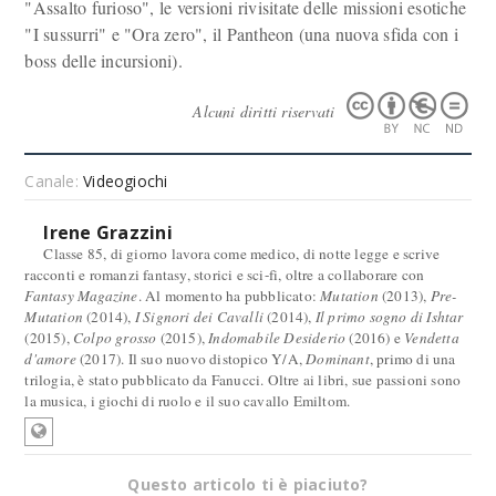
"Assalto furioso", le versioni rivisitate delle missioni esotiche
"I sussurri" e "Ora zero", il Pantheon (una nuova sfida con i
boss delle incursioni).
Alcuni diritti riservati
Canale:
Videogiochi
Irene Grazzini
Classe 85, di giorno lavora come medico, di notte legge e scrive
racconti e romanzi fantasy, storici e sci-fi, oltre a collaborare con
Fantasy Magazine
. Al momento ha pubblicato:
Mutation
(2013),
Pre-
Mutation
(2014),
I Signori dei Cavalli
(2014),
Il primo sogno di Ishtar
(2015),
Colpo grosso
(2015),
Indomabile Desiderio
(2016) e
Vendetta
d'amore
(2017). Il suo nuovo distopico Y/A,
Dominant
, primo di una
trilogia, è stato pubblicato da Fanucci. Oltre ai libri, sue passioni sono
la musica, i giochi di ruolo e il suo cavallo Emiltom.
Questo articolo ti è piaciuto?