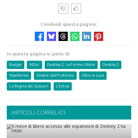
Condividi questa pagina:
In questa pagina si parla di:
Bungie
ViDoc
Destiny 2: La Forma Ultima
Destiny 2
SteelSeries
Ombre dal Profondo
Oltre la Luce
La Regina dei Sussurri
L'Eclissi
ARTICOLI CORRELATI