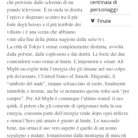
che proviene dallo schermo di un
centinaia di
grande televisore. È in onda in diretta
personaggi
l’epico e disperato scontro tra il più
Finale
forte degli heroes e il più terribile dei
villains ( è una scena che abbiamo
visto alla fine della prima stagione della serie tv).
La città di Tokyo è ormai completamente distrutta, avvolta
dalla polvere, dalle esplosioni e dai detriti. Le forze dei due
contendenti sono ormai al limite. L’imponente e solare All
Might raccoglie tutta l’energia che gli rimane nel suo colpo
più devastante, l’United States of Smash. Shigaraki, il
“simbolo del male”, rimane schiacciato al suolo, finalmente
immobile e inerme, anche se nemmeno questa volta sarà “per
sempre”. Per All Might è comunque l’ultimo round: il suo
quirk, il potere che gli consente di sprigionare tutta la sua
energia, consuma parte dell’energia vitale dopo ogni utilizzo
e ormai l’hero più amato è giunto al limite. Lo nasconde
bene, ma ormai il suo vero aspetto è quello di un uomo
segaligno e malato, lontanissimo dalla montagna di muscoli