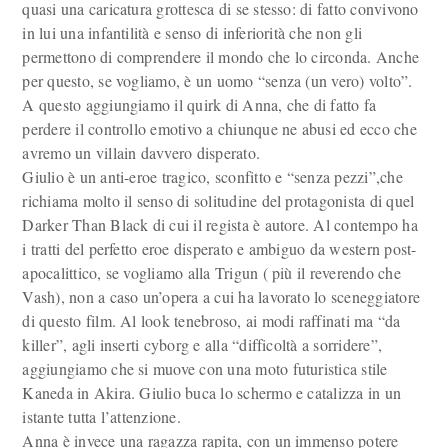
quasi una caricatura grottesca di se stesso: di fatto convivono
in lui una infantilità e senso di inferiorità che non gli
permettono di comprendere il mondo che lo circonda. Anche
per questo, se vogliamo, è un uomo “senza (un vero) volto”.
A questo aggiungiamo il quirk di Anna, che di fatto fa
perdere il controllo emotivo a chiunque ne abusi ed ecco che
avremo un villain davvero disperato.
Giulio è un anti-eroe tragico, sconfitto e “senza pezzi”,che
richiama molto il senso di solitudine del protagonista di quel
Darker Than Black di cui il regista è autore. Al contempo ha
i tratti del perfetto eroe disperato e ambiguo da western post-
apocalittico, se vogliamo alla Trigun ( più il reverendo che
Vash), non a caso un’opera a cui ha lavorato lo sceneggiatore
di questo film. Al look tenebroso, ai modi raffinati ma “da
killer”, agli inserti cyborg e alla “difficoltà a sorridere”,
aggiungiamo che si muove con una moto futuristica stile
Kaneda in Akira. Giulio buca lo schermo e catalizza in un
istante tutta l’attenzione.
Anna è invece una ragazza rapita, con un immenso potere