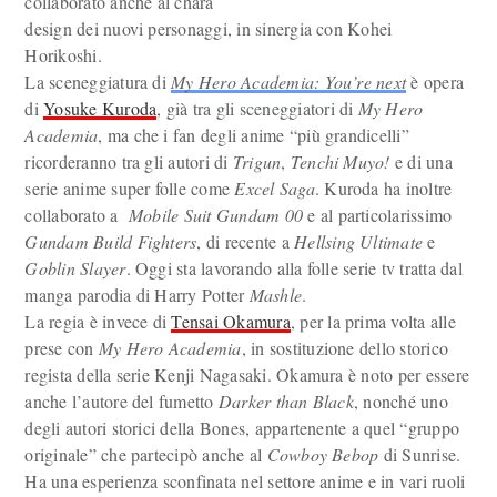
collaborato anche al chara
design dei nuovi personaggi, in sinergia con Kohei
Horikoshi.
La sceneggiatura di
My Hero Academia: You’re next
è opera
di
Yosuke Kuroda
, già tra gli sceneggiatori di
My Hero
Academia
, ma che i fan degli anime “più grandicelli”
ricorderanno tra gli autori di
Trigun
,
Tenchi Muyo!
e di una
serie anime super folle come
Excel Saga
. Kuroda ha inoltre
collaborato a
Mobile Suit Gundam 00
e al particolarissimo
Gundam Build Fighters
, di recente a
Hellsing Ultimate
e
Goblin Slayer
. Oggi sta lavorando alla folle serie tv tratta dal
manga parodia di Harry Potter
Mashle
.
La regia è invece di
Tensai Okamura
, per la prima volta alle
prese con
My Hero Academia
, in sostituzione dello storico
regista della serie Kenji Nagasaki. Okamura è noto per essere
anche l’autore del fumetto
Darker than Black
, nonché uno
degli autori storici della Bones, appartenente a quel “gruppo
originale” che partecipò anche al
Cowboy Bebop
di Sunrise.
Ha una esperienza sconfinata nel settore anime e in vari ruoli