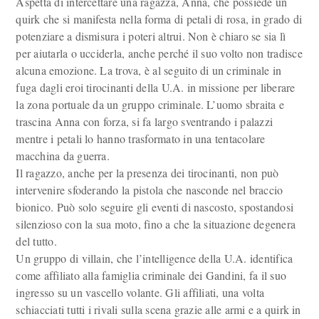
Aspetta di intercettare una ragazza, Anna, che possiede un
quirk che si manifesta nella forma di petali di rosa, in grado di
potenziare a dismisura i poteri altrui. Non è chiaro se sia lì
per aiutarla o ucciderla, anche perché il suo volto non tradisce
alcuna emozione. La trova, è al seguito di un criminale in
fuga dagli eroi tirocinanti della U.A. in missione per liberare
la zona portuale da un gruppo criminale. L’uomo sbraita e
trascina Anna con forza, si fa largo sventrando i palazzi
mentre i petali lo hanno trasformato in una tentacolare
macchina da guerra.
Il ragazzo, anche per la presenza dei tirocinanti, non può
intervenire sfoderando la pistola che nasconde nel braccio
bionico. Può solo seguire gli eventi di nascosto, spostandosi
silenzioso con la sua moto, fino a che la situazione degenera
del tutto.
Un gruppo di villain, che l’intelligence della U.A. identifica
come affiliato alla famiglia criminale dei Gandini, fa il suo
ingresso su un vascello volante. Gli affiliati, una volta
schiacciati tutti i rivali sulla scena grazie alle armi e a quirk in