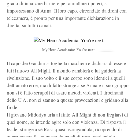
grado di innalzare barriere per annullare i poteri, si
impossessano di Anna. Il loro capo, circondato da droni con
telecamera, è pronto per una importante dichiarazione in
diretta, su tutti i canali.
My Hero Academia: You’re next
Il capo dei Gandini si toglie la maschera e dichiara di essere
lui il nuovo All Might. Il mondo cambierà e lui guiderà la
rivoluzione. Il suo volto e il suo corpo sono identici a quelli
dell’amato eroe, ma di fatto stringe a sé Anna e il suo gruppo
non si è fatto scrupoli di usare metodi violenti. I tirocinanti
dello U.A. non ci stanno a queste provocazioni e gridano alla
frode.
Il giovane Midoriya urla al finto All Might di non fregiarsi di
quel nome, se intende agire solo con violenza. Di risposta il
leader stringe a sé Rosa quasi asciugandola, ricoprendo di
conseguenza il suo corpo da petali di rosa, rendendolo