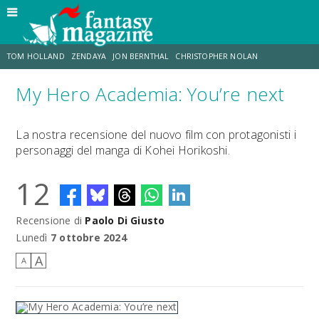
TOM HOLLAND
ZENDAYA
JON BERNTHAL
CHRISTOPHER NOLAN
My Hero Academia: You’re next
STRANIMONDI
LUCCA COMICS & GAMES
ODISSEA
CHRIS MCKENNA
La nostra recensione del nuovo film con protagonisti i
personaggi del manga di Kohei Horikoshi.
DESTIN DANIEL CRETTON
ERIK SOMMERS
12
Recensione di
Paolo Di Giusto
Lunedì
7 ottobre 2024
A
A