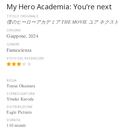
My Hero Academia: You’re next
TITOLO ORIGINALE
僕のヒーローアカデミア THE MOVIE ユア ネクスト
ORIGINE
Giappone, 2024
GENERE
Fantascienza
VOTO DEL RECENSORE
REGIA
Tensai Okamura
SCENEGGIATURA
Yōsuke Kuroda
DISTRIBUZIONE
Eagle Pictures
DURATA
110 minuti