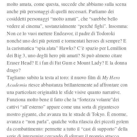
molto amata, come questa, succede che abbiamo sulla scena
anche più personaggi di quelli necessari. Parliamo dei
cosiddetti personaggi “molto amati”, che “sarebbe bello
vedere al cinema”, sostanzialmente “perché fighi”. Insomma:
Non ce lo vuoi mettere Endeavor, il padre di Todoroki
nonché uno dei più potenti e tormentati heroes di sempre? E
la carismatica “spia alata” Hawks? C’è spazio per Lemillion
dei Big 3, uno deglli hero più amati? Si può almeno citare
Eraser Head? E i fan di Fat Gum e Mount Lady? E la donna
drago?
Tagliamo subito la testa al toro: il nuovo film di
My Hero
Academia
riesce abbastanza brillantemente ad affrontare con
una particolare originalità le sfide visive quanto narrative.
Funziona molto bene il fatto che la “fortezza volante”dei
cattivi “all’esterno” appare come una sorta di gigantesco
mostro gigante, che avanza tra le strade di Tokyo. È enorme,
avanza e “non parla”, qualche volta rilascia dei piccoli golem
da combattimento: permette a tutto il “cast di supporto” della
serie di intervenire cercando di sferrare il proprio attacco,