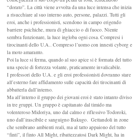
“dorato”. La città viene avvolta da una luce intensa che inizia
a risucchiare al suo interno auto, persone, palazzi. Tutti gli
eroi, anche i professionisti, scendono in campo erigendo
barriere psichiche, mura di ghiaccio o di fuoco. Niente
sembra funzionare, la luce ingloba ogni cosa. Compresi i
tirocinanti dello U.A.. Compreso l’uomo con innesti cyborg e
la moto amaranto.
Poi la luce si ferma, quando al suo apice si è formata del tutto
una specie di fortezza volante, praticamente invalicabile.
I professori dello U.A. e gli eroi professionisti dovranno stare
all’esterno fare affidamento sulle capacità dei tirocinanti di
abbatterla dall’interno.
Ma all’interno il gruppo dei giovani eroi è stato intanto diviso
in tre gruppi. Un gruppo è capitanato dal timido ma
volenteroso Midoriya, uno dal calmo e riflessivo Todoroki,
uno dall’irascibile e sanguigno Bakugo. Gettandoli in zone
che sembrano ambienti reali, ma al tatto appaiono del tutto
“finti”, il finto All Might, ribattezzatosi Dark Might, ha in