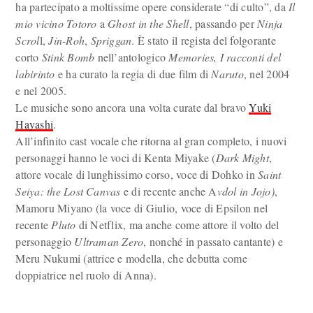
ha partecipato a moltissime opere considerate “di culto”, da
Il
mio vicino Totoro
a
Ghost in the Shell
, passando per
Ninja
Scrol
l,
Jin-Roh
,
Spriggan
. È stato il regista del folgorante
corto
Stink Bomb
nell’antologico
Memories, I racconti del
labirinto
e ha curato la regia di due film di
Naruto
, nel 2004
e nel 2005.
Le musiche sono ancora una volta curate dal bravo
Yuki
Hayashi
.
All’infinito cast vocale che ritorna al gran completo, i nuovi
personaggi hanno le voci di Kenta Miyake (
Dark Might
,
attore vocale di lunghissimo corso, voce di Dohko in
Saint
Seiya: the Lost Canvas
e di recente anche A
vdol in Jojo)
,
Mamoru Miyano (la voce di Giulio, voce di Epsilon nel
recente
Pluto
di Netflix, ma anche come attore il volto del
personaggio
Ultraman Zero
, nonché in passato cantante) e
Meru Nukumi (attrice e modella, che debutta come
doppiatrice nel ruolo di Anna).