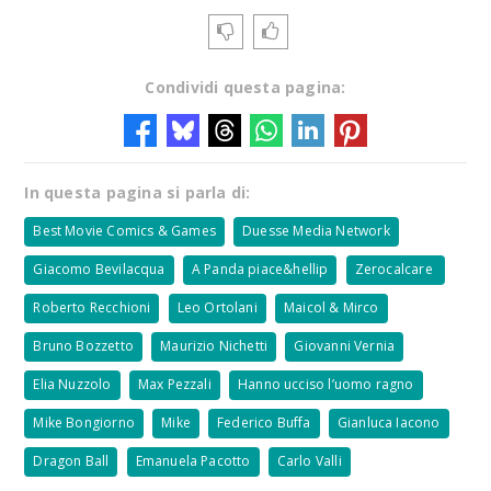
Condividi questa pagina:
In questa pagina si parla di:
Best Movie Comics & Games
Duesse Media Network
Giacomo Bevilacqua
A Panda piace&hellip
Zerocalcare
Roberto Recchioni
Leo Ortolani
Maicol & Mirco
Bruno Bozzetto
Maurizio Nichetti
Giovanni Vernia
Elia Nuzzolo
Max Pezzali
Hanno ucciso l’uomo ragno
Mike Bongiorno
Mike
Federico Buffa
Gianluca Iacono
Dragon Ball
Emanuela Pacotto
Carlo Valli