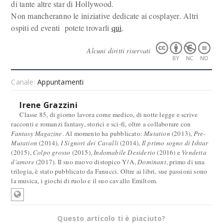
di tante altre star di Hollywood.
Non mancheranno le iniziative dedicate ai cosplayer. Altri
ospiti ed eventi potete trovarli
qui
.
Alcuni diritti riservati
Canale:
Appuntamenti
Irene Grazzini
Classe 85, di giorno lavora come medico, di notte legge e scrive
racconti e romanzi fantasy, storici e sci-fi, oltre a collaborare con
Fantasy Magazine
. Al momento ha pubblicato:
Mutation
(2013),
Pre-
Mutation
(2014),
I Signori dei Cavalli
(2014),
Il primo sogno di Ishtar
(2015),
Colpo grosso
(2015),
Indomabile Desiderio
(2016) e
Vendetta
d'amore
(2017). Il suo nuovo distopico Y/A,
Dominant
, primo di una
trilogia, è stato pubblicato da Fanucci. Oltre ai libri, sue passioni sono
la musica, i giochi di ruolo e il suo cavallo Emiltom.
Questo articolo ti è piaciuto?