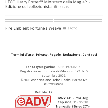
LEGO Harry Potter™ Ministero della Magia™ -
Edizione del collezionista
17 FOTO
Fire Emblem: Fortune’s Weave
5 FOTO
Termini d'uso
Privacy
Regole
Redazione
Contatti
FantasyMagazine
- ISSN 1974-823X -
Registrazione tribunale di Milano, n. 522 del 5
settembre 2006.
©2003
Associazione Delos Books
. Partita Iva
04029050962.
Pubblicità:
EADV s.r.l.
- Via Luigi
Capuana, 11 - 95030
Tremestieri Etneo (CT) -