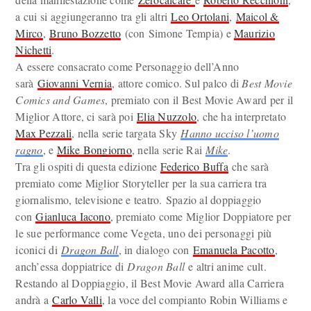
a cui si aggiungeranno tra gli altri
Leo Ortolani
,
Maicol &
Mirco
,
Bruno Bozzetto
(con Simone Tempia) e
Maurizio
Nichetti
.
A essere consacrato come Personaggio dell’Anno
sarà
Giovanni Vernia
, attore comico. Sul palco di
Best Movie
Comics and Games
, premiato con il Best Movie Award per il
Miglior Attore, ci sarà poi
Elia Nuzzolo
, che ha interpretato
Max Pezzali
, nella serie targata Sky
Hanno ucciso l’uomo
ragno
, e
Mike Bongiorno
, nella serie Rai
Mike
.
Tra gli ospiti di questa edizione
Federico Buffa
che sarà
premiato come Miglior Storyteller per la sua carriera tra
giornalismo, televisione e teatro. Spazio al doppiaggio
con
Gianluca Iacono
, premiato come Miglior Doppiatore per
le sue performance come Vegeta, uno dei personaggi più
iconici di
Dragon Ball
, in dialogo con
Emanuela Pacotto
,
anch’essa doppiatrice di
Dragon Ball
e altri anime cult.
Restando al Doppiaggio, il Best Movie Award alla Carriera
andrà a
Carlo Valli
, la voce del compianto Robin Williams e