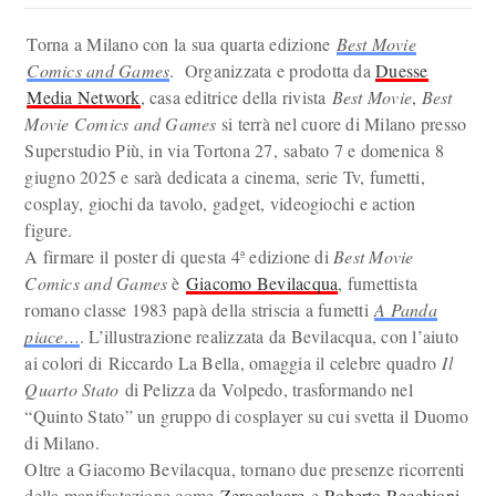
Torna a Milano con la sua quarta edizione
Best Movie
Comics and Games
. Organizzata e prodotta da
Duesse
Media Network
, casa editrice della rivista
Best Movie
,
Best
Movie Comics and Games
si terrà nel cuore di Milano presso
Superstudio Più, in via Tortona 27, sabato 7 e domenica 8
giugno 2025 e sarà dedicata a cinema, serie Tv, fumetti,
cosplay, giochi da tavolo, gadget, videogiochi e action
figure.
A firmare il poster di questa 4ª edizione di
Best Movie
Comics and Games
è
Giacomo Bevilacqua
, fumettista
romano classe 1983 papà della striscia a fumetti
A Panda
piace…
. L’illustrazione realizzata da Bevilacqua, con l’aiuto
ai colori di Riccardo La Bella, omaggia il celebre quadro
Il
Quarto Stato
di Pelizza da Volpedo, trasformando nel
“Quinto Stato” un gruppo di cosplayer su cui svetta il Duomo
di Milano.
Oltre a Giacomo Bevilacqua, tornano due presenze ricorrenti
della manifestazione come
Zerocalcare
e
Roberto Recchioni
,