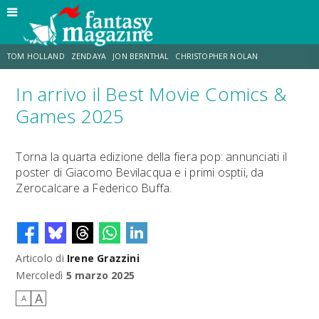
TOM HOLLAND
ZENDAYA
JON BERNTHAL
CHRISTOPHER NOLAN
In arrivo il Best Movie Comics &
STRANIMONDI
LUCCA COMICS & GAMES
ODISSEA
CHRIS MCKENNA
Games 2025
DESTIN DANIEL CRETTON
ERIK SOMMERS
Torna la quarta edizione della fiera pop: annunciati il
poster di Giacomo Bevilacqua e i primi osptii, da
Zerocalcare a Federico Buffa.
Articolo di
Irene Grazzini
Mercoledì
5 marzo 2025
A
A