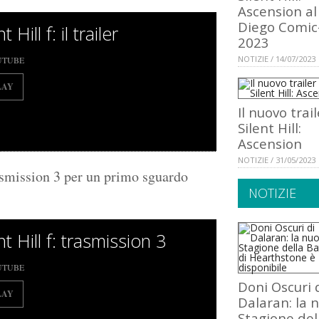
Ascension al
Diego Comic
t Hill f: il trailer
2023
NOTIZIE / 14/07/2023
UTUBE
LAY
Il nuovo trail
Silent Hill:
Ascension
NOTIZIE / 31/05/2023
mission 3 per un primo sguardo
NOTIZIE
nt Hill f: trasmission 3
UTUBE
Doni Oscuri 
LAY
Dalaran: la 
Stagione del