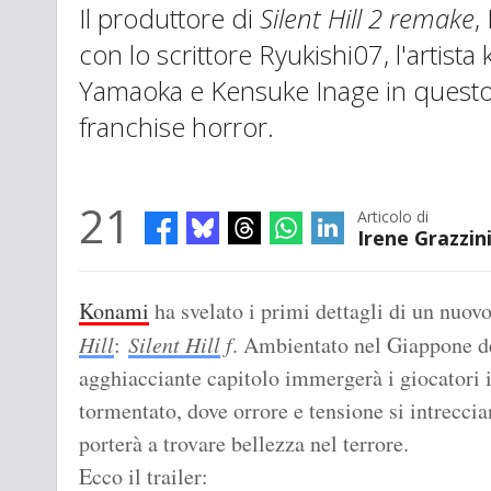
Il produttore di
Silent Hill 2 remake
,
con lo scrittore Ryukishi07, l'artista
Yamaoka e Kensuke Inage in questo 
franchise horror.
21
Articolo di
Irene Grazzin
Konami
ha svelato i primi dettagli di un nuovo
Hill
:
Silent Hill
f
. Ambientato nel Giappone de
agghiacciante capitolo immergerà i giocatori 
tormentato, dove orrore e tensione si intreccia
porterà a trovare bellezza nel terrore.
Ecco il trailer: