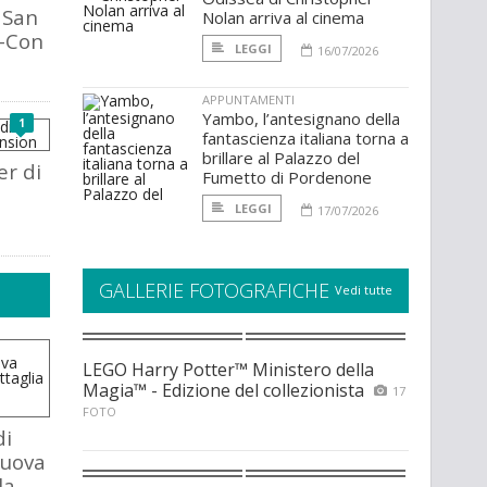
 San
Nolan arriva al cinema
-Con
LEGGI
16/07/2026
APPUNTAMENTI
Yambo, l’antesignano della
1
fantascienza italiana torna a
brillare al Palazzo del
er di
Fumetto di Pordenone
LEGGI
17/07/2026
GALLERIE FOTOGRAFICHE
Vedi tutte
LEGO Harry Potter™ Ministero della
Magia™ - Edizione del collezionista
17
FOTO
di
nuova
la