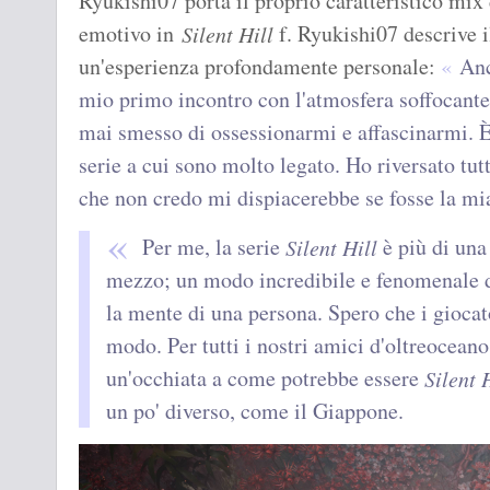
Ryukishi07 porta il proprio caratteristico mix 
emotivo in
f. Ryukishi07 descrive 
Silent Hill
un'esperienza profondamente personale:
Anc
mio primo incontro con l'atmosfera soffocant
mai smesso di ossessionarmi e affascinarmi. È
serie a cui sono molto legato. Ho riversato tutti
che non credo mi dispiacerebbe se fosse la mi
Per me, la serie
è più di una 
Silent Hill
mezzo; un modo incredibile e fenomenale di
la mente di una persona. Spero che i giocat
modo. Per tutti i nostri amici d'oltreoceano
un'occhiata a come potrebbe essere
Silent H
un po' diverso, come il Giappone.