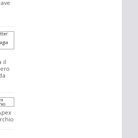
eave
 il
tero
da
Apex
rchio