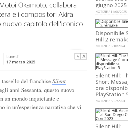
 Motoi Okamoto, collabora
giugno 2025
 kera e i compositori Akira
NOTIZIE / 11/06/2025
nuovo capitolo dell'iconico
Disponibile S
Hill 2 remak
NOTIZIE / 9/10/2024
A
Lunedì
A
i
17 marzo 2025
Silent Hill: T
 tassello del franchise
Silent
Short Messa
ora disponib
gli anni Sessanta, questo nuovo
PlayStation 
in un mondo inquietante e
NOTIZIE / 5/02/2024
no in un'esperienza narrativa che vi
Silent Hill: