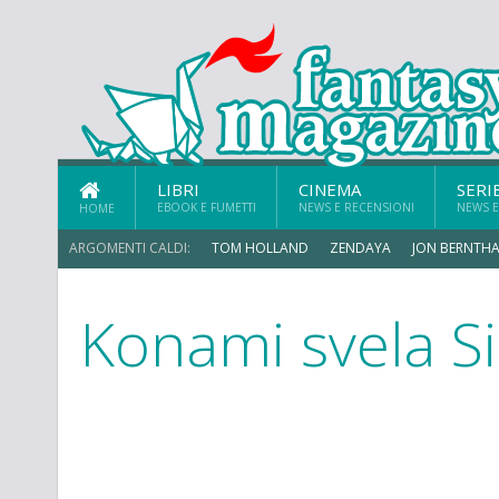
LIBRI
CINEMA
SERI
EBOOK E FUMETTI
NEWS E RECENSIONI
NEWS E
HOME
ARGOMENTI CALDI:
TOM HOLLAND
ZENDAYA
JON BERNTHA
Konami svela Sil
MICHAEL MANDO