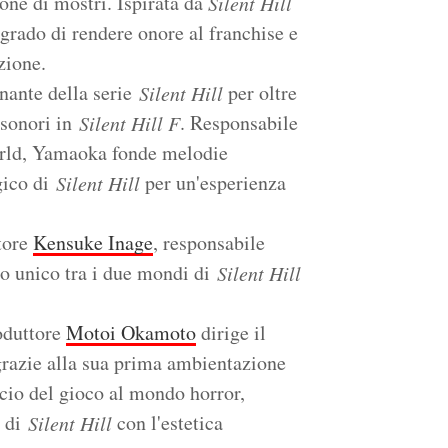
ione di mostri. Ispirata da
Silent Hill
 grado di rendere onore al franchise e
zione.
inante della serie
per oltre
Silent Hill
 sonori in
. Responsabile
Silent Hill F
orld, Yamaoka fonde melodie
gico di
per un'esperienza
Silent Hill
tore
Kensuke Inage
, responsabile
to unico tra i due mondi di
Silent Hill
roduttore
Motoi Okamoto
dirige il
 grazie alla sua prima ambientazione
cio del gioco al mondo horror,
i di
con l'estetica
Silent Hill