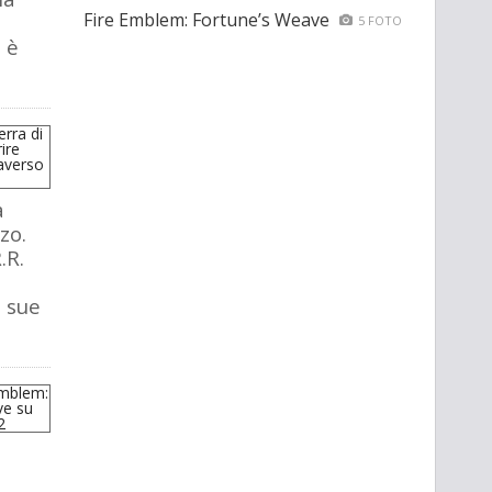
Fire Emblem: Fortune’s Weave
5 FOTO
 è
a
zo.
.R.
e sue