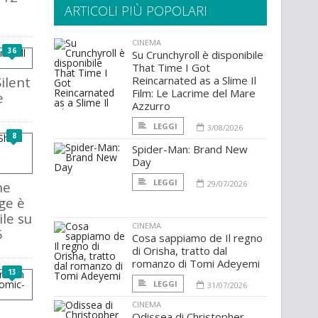
ARTICOLI PIÙ POPOLARI
CINEMA
36
Su Crunchyroll è disponibile
That Time I Got
ilent
Reincarnated as a Slime Il
Film: Le Lacrime del Mare
e
Azzurro
LEGGI
3/08/2026
8
Spider-Man: Brand New
Day
LEGGI
he
29/07/2026
ge è
ile su
CINEMA
5
Cosa sappiamo de Il regno
di Orisha, tratto dal
romanzo di Tomi Adeyemi
13
LEGGI
31/07/2026
CINEMA
Odissea di Christopher