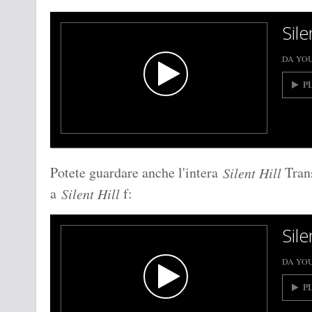
Silen
DA YO
P
Potete guardare anche l'intera
Trans
Silent Hill
a
f:
Silent Hill
Sile
DA YO
P