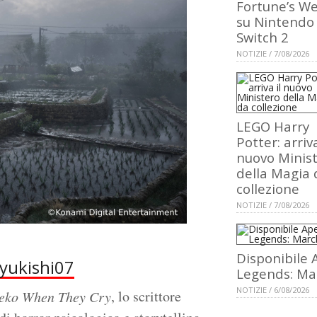
Fortune’s W
su Nintendo
Switch 2
NOTIZIE / 7/08/2026
LEGO Harry
Potter: arriva
nuovo Minis
della Magia 
collezione
NOTIZIE / 7/08/2026
Disponibile 
yukishi07
Legends: Ma
NOTIZIE / 6/08/2026
, lo scrittore
eko When They Cry