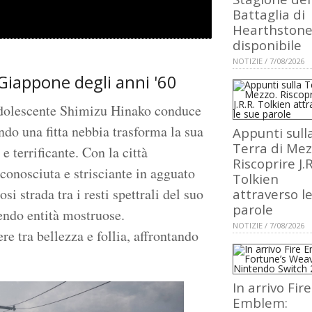
Battaglia di
Hearthstone
disponibile
NOTIZIE / 7/08/2026
Giappone degli anni '60
adolescente Shimizu Hinako conduce
ndo una fitta nebbia trasforma la sua
Appunti sull
Terra di Mez
e terrificante. Con la città
Riscoprire J.R
onosciuta e strisciante in agguato
Tolkien
i strada tra i resti spettrali del suo
attraverso l
parole
endo entità mostruose.
NOTIZIE / 7/08/2026
re tra bellezza e follia, affrontando
In arrivo Fire
Emblem: