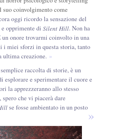
di horror psicologico e storytelling
il suo coinvolgimento come
ora oggi ricordo la sensazione del
e e opprimente di
. Non ha
Silent Hill
 un onore trovarmi coinvolto in una
 i miei sforzi in questa storia, tanto
a ultima creazione.
semplice raccolta di storie, è un
 esplorare e sperimentare il cuore e
ori la apprezzeranno allo stesso
, spero che vi piacerà dare
se fosse ambientato in un posto
ill