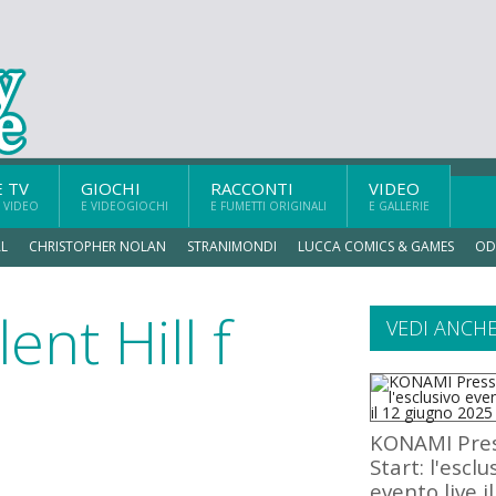
E TV
GIOCHI
RACCONTI
VIDEO
 VIDEO
E VIDEOGIOCHI
E FUMETTI ORIGINALI
E GALLERIE
L
CHRISTOPHER NOLAN
STRANIMONDI
LUCCA COMICS & GAMES
OD
ent Hill f
VEDI ANCH
KONAMI Pre
Start: l'esclu
evento live i