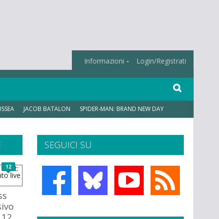
Informazioni
Login/Registrati
ISSEA
JACOB BATALON
SPIDER-MAN: BRAND NEW DAY
E
SEGUICI SU
12
ss
sivo
l 12