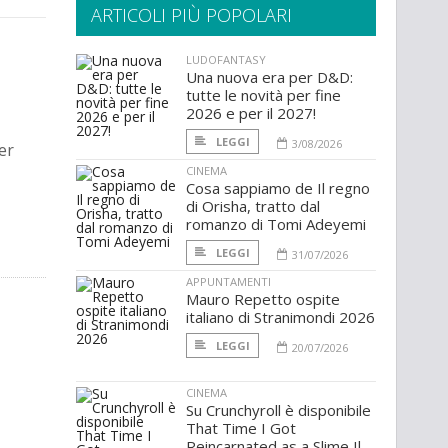
ARTICOLI PIÙ POPOLARI
LUDOFANTASY
Una nuova era per D&D:
tutte le novità per fine
2026 e per il 2027!
LEGGI
3/08/2026
er
CINEMA
Cosa sappiamo de Il regno
di Orisha, tratto dal
romanzo di Tomi Adeyemi
LEGGI
31/07/2026
APPUNTAMENTI
Mauro Repetto ospite
italiano di Stranimondi 2026
LEGGI
20/07/2026
CINEMA
Su Crunchyroll è disponibile
That Time I Got
Reincarnated as a Slime Il