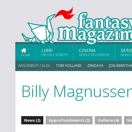
LIBRI
CINEMA
SERI
EBOOK E FUMETTI
NEWS E RECENSIONI
NEWS E
HOME
ARGOMENTI CALDI:
TOM HOLLAND
ZENDAYA
JON BERNTHA
Billy Magnusse
MICHAEL MANDO
News (2)
Approfondimenti (2)
Gallerie (4)
Vi