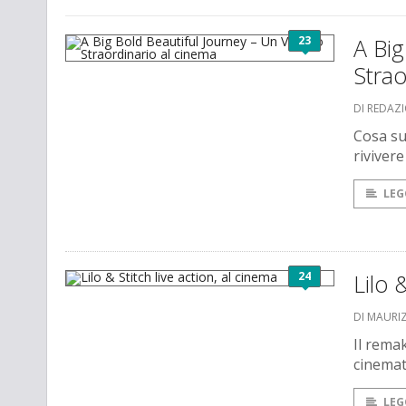
23
A Big
Strao
DI REDAZ
Cosa su
riviver
LEG
24
Lilo 
DI MAURI
Il remak
cinemat
LEG