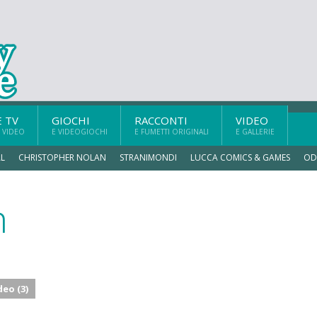
E TV
GIOCHI
RACCONTI
VIDEO
 VIDEO
E VIDEOGIOCHI
E FUMETTI ORIGINALI
E GALLERIE
L
CHRISTOPHER NOLAN
STRANIMONDI
LUCCA COMICS & GAMES
OD
n
deo (3)