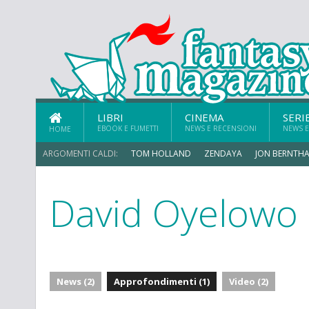
LIBRI
CINEMA
SERI
EBOOK E FUMETTI
NEWS E RECENSIONI
NEWS E
HOME
ARGOMENTI CALDI:
TOM HOLLAND
ZENDAYA
JON BERNTHA
David Oyelowo
ERIK SOMMERS
News (2)
Approfondimenti (1)
Video (2)