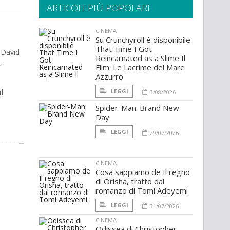
ARTICOLI PIÙ POPOLARI
CINEMA
Su Crunchyroll è disponibile
That Time I Got
 David
Reincarnated as a Slime Il
,
Film: Le Lacrime del Mare
Azzurro
l
LEGGI
3/08/2026
Spider-Man: Brand New
Day
LEGGI
29/07/2026
CINEMA
Cosa sappiamo de Il regno
di Orisha, tratto dal
romanzo di Tomi Adeyemi
LEGGI
31/07/2026
CINEMA
Odissea di Christopher