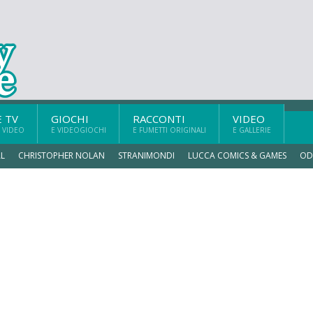
E TV
GIOCHI
RACCONTI
VIDEO
 VIDEO
E VIDEOGIOCHI
E FUMETTI ORIGINALI
E GALLERIE
L
CHRISTOPHER NOLAN
STRANIMONDI
LUCCA COMICS & GAMES
OD