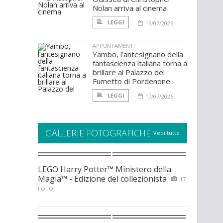
Nolan arriva al cinema
LEGGI
16/07/2026
APPUNTAMENTI
Yambo, l’antesignano della
fantascienza italiana torna a
brillare al Palazzo del
Fumetto di Pordenone
LEGGI
17/07/2026
GALLERIE FOTOGRAFICHE
Vedi tutte
LEGO Harry Potter™ Ministero della
Magia™ - Edizione del collezionista
17
FOTO