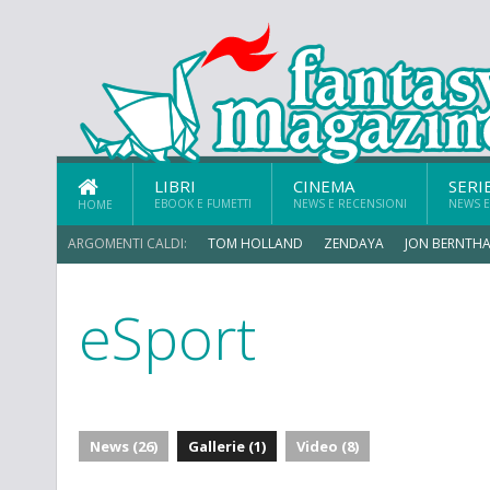
LIBRI
CINEMA
SERI
EBOOK E FUMETTI
NEWS E RECENSIONI
NEWS E
HOME
ARGOMENTI CALDI:
TOM HOLLAND
ZENDAYA
JON BERNTHA
eSport
MICHAEL MANDO
News (26)
Gallerie (1)
Video (8)