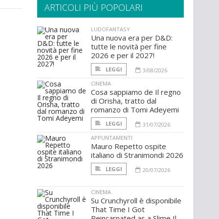
ARTICOLI PIÙ POPOLARI
LUDOFANTASY
Una nuova era per D&D:
tutte le novità per fine
2026 e per il 2027!
LEGGI
3/08/2026
CINEMA
Cosa sappiamo de Il regno
di Orisha, tratto dal
romanzo di Tomi Adeyemi
LEGGI
31/07/2026
APPUNTAMENTI
Mauro Repetto ospite
italiano di Stranimondi 2026
LEGGI
20/07/2026
CINEMA
Su Crunchyroll è disponibile
That Time I Got
Reincarnated as a Slime Il