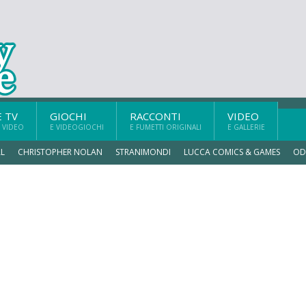
E TV
GIOCHI
RACCONTI
VIDEO
 VIDEO
E VIDEOGIOCHI
E FUMETTI ORIGINALI
E GALLERIE
L
CHRISTOPHER NOLAN
STRANIMONDI
LUCCA COMICS & GAMES
OD