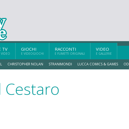
E TV
GIOCHI
RACCONTI
VIDEO
 VIDEO
E VIDEOGIOCHI
E FUMETTI ORIGINALI
E GALLERIE
L
CHRISTOPHER NOLAN
STRANIMONDI
LUCCA COMICS & GAMES
OD
l Cestaro