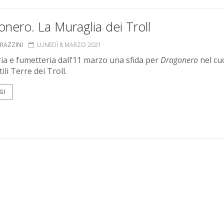
nero. La Muraglia dei Troll
GRAZZINI
LUNEDÌ 8 MARZO 2021
eria e fumetteria dall’11 marzo una sfida per
Dragonero
nel cu
tili Terre dei Troll.
GI