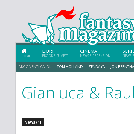
LIBRI
CINEMA
SERI
EBOOK E FUMETTI
NEWS E RECENSIONI
NEWS E
HOME
ARGOMENTI CALDI:
TOM HOLLAND
ZENDAYA
JON BERNTHA
Gianluca & Rau
News (1)