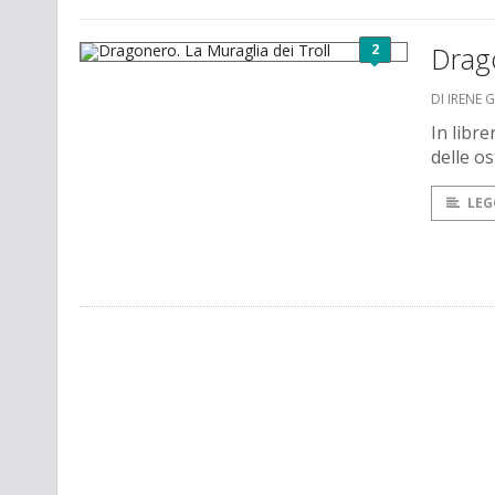
2
Drago
DI IRENE 
In libr
delle os
LEG