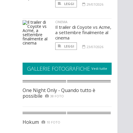
LEGGI
29/07/2026
CINEMA
Il trailer di Coyote vs Acme,
a settembre finalmente al
cinema
LEGGI
23/07/2026
GALLERIE FOTOGRAFICHE
Vedi tutte
One Night Only - Quando tutto è
possibile
38 FOTO
Hokum
10 FOTO