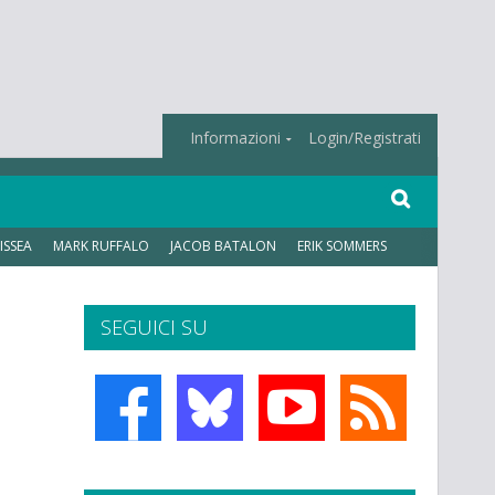
Informazioni
Login/Registrati
ISSEA
MARK RUFFALO
JACOB BATALON
ERIK SOMMERS
SEGUICI SU