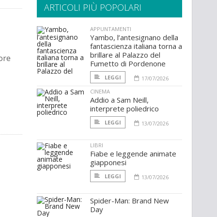
ARTICOLI PIÙ POPOLARI
APPUNTAMENTI
Yambo, l’antesignano della
fantascienza italiana torna a
brillare al Palazzo del
ore
Fumetto di Pordenone
LEGGI
17/07/2026
CINEMA
Addio a Sam Neill,
interprete poliedrico
LEGGI
13/07/2026
LIBRI
Fiabe e leggende animate
giapponesi
LEGGI
13/07/2026
Spider-Man: Brand New
Day