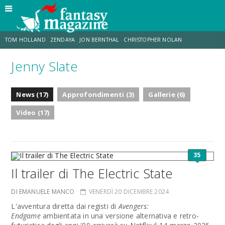
TOM HOLLAND
ZENDAYA
JON BERNTHAL
CHRISTOPHER NOLAN
Jenny Slate
STRANIMONDI
LUCCA COMICS & GAMES
ODISSEA
CHRIS MCKENNA
News (17)
Approfondimenti (3)
Gallerie (6)
DESTIN DANIEL CRETTON
ERIK SOMMERS
Video (17)
35
Il trailer di The Electric State
DI EMANUELE MANCO
VENERDÌ 20 DICEMBRE 2024
L'avventura diretta dai registi di
Avengers:
Endgame
ambientata in una versione alternativa e retro-