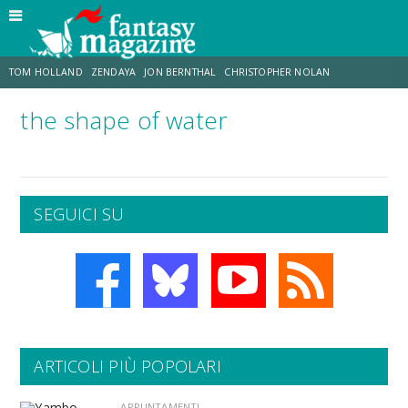
TOM HOLLAND
ZENDAYA
JON BERNTHAL
CHRISTOPHER NOLAN
the shape of water
STRANIMONDI
LUCCA COMICS & GAMES
ODISSEA
MARK RUFFALO
JACOB BATALON
ERIK SOMMERS
SEGUICI SU
ARTICOLI PIÙ POPOLARI
APPUNTAMENTI