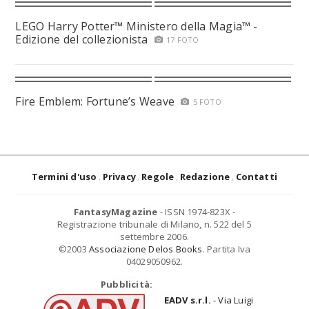
LEGO Harry Potter™ Ministero della Magia™ -
Edizione del collezionista
17 FOTO
Fire Emblem: Fortune’s Weave
5 FOTO
Termini d'uso
Privacy
Regole
Redazione
Contatti
FantasyMagazine
- ISSN 1974-823X -
Registrazione tribunale di Milano, n. 522 del 5
settembre 2006.
©2003
Associazione Delos Books
. Partita Iva
04029050962.
Pubblicità:
EADV s.r.l.
- Via Luigi