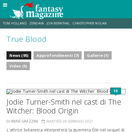
TOM HOLLAND
ZENDAYA
JON BERNTHAL
CHRISTOPHER NOLAN
True Blood
STRANIMONDI
LUCCA COMICS & GAMES
ODISSEA
CHRIS MCKENNA
News (95)
Approfondimenti (7)
Gallerie (1)
DESTIN DANIEL CRETTON
ERIK SOMMERS
Video (5)
10
Jodie Turner-Smith nel cast di The
Witcher: Blood Origin
DI IRENE GRAZZINI
MARTEDÌ 26 GENNAIO 2021
L'attrice britannica interpreterà la guerriera Éile nel sequel di