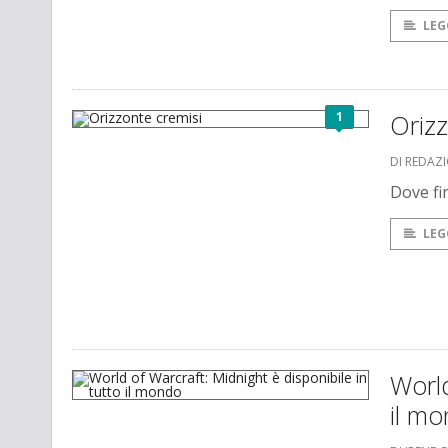
LEG
1
Orizz
DI REDAZ
Dove fin
LEG
World
il m