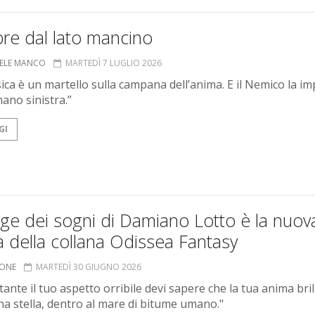
re dal lato mancino
ELE MANCO
MARTEDÌ 7 LUGLIO 2026
ica è un martello sulla campana dell’anima. E il Nemico la i
mano sinistra.”
GI
ge dei sogni di Damiano Lotto è la nuov
a della collana Odissea Fantasy
IONE
MARTEDÌ 30 GIUGNO 2026
ante il tuo aspetto orribile devi sapere che la tua anima bril
a stella, dentro al mare di bitume umano."