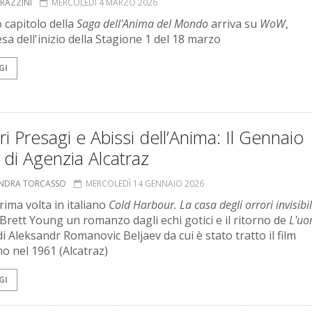
GRAZZINI
MERCOLEDÌ 4 MARZO 2026
o capitolo della
Saga dell'Anima del Mondo
arriva su
WoW
,
esa dell'inizio della Stagione 1 del 18 marzo
GI
i Presagi e Abissi dell’Anima: Il Gennaio
di Agenzia Alcatraz
ANDRA TORCASSO
MERCOLEDÌ 14 GENNAIO 2026
rima volta in italiano
Cold Harbour.
La casa degli orrori invisibil
 Brett Young un romanzo dagli echi gotici e il ritorno de
L'u
i Aleksandr Romanovic Beljaev da cui è stato tratto il film
 nel 1961 (Alcatraz)
GI