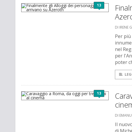
13
Final
Azer
DI IRENE 
Per più
innumer
nel Reg
per l'A
poter c
LEG
13
Carav
cine
DI EMANU
Il nuov
di Miche