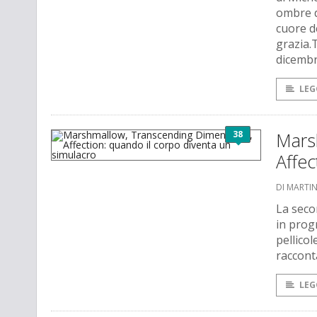
ombre d
cuore de
grazia.T
dicembr
LEG
38
Mars
Affec
DI MARTI
La secon
in prog
pellicol
raccont
LEG