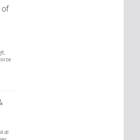
 of
ft
,
forze
&
i di
 per