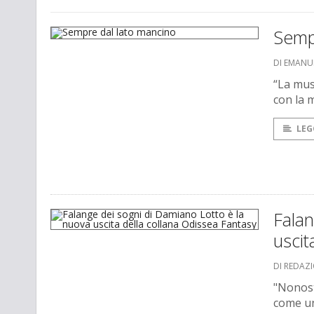
Semp
DI EMANU
“La mus
con la 
LEG
Falan
uscit
DI REDAZ
"Nonost
come un