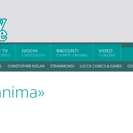
E TV
GIOCHI
RACCONTI
VIDEO
 VIDEO
E VIDEOGIOCHI
E FUMETTI ORIGINALI
E GALLERIE
L
CHRISTOPHER NOLAN
STRANIMONDI
LUCCA COMICS & GAMES
OD
anima»