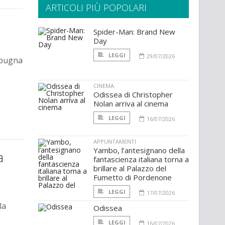
ARTICOLI PIÙ POPOLARI
Spider-Man: Brand New
Day
LEGGI
29/07/2026
mpugna
CINEMA
Odissea di Christopher
Nolan arriva al cinema
LEGGI
16/07/2026
APPUNTAMENTI
Yambo, l’antesignano della
a
fantascienza italiana torna a
brillare al Palazzo del
Fumetto di Pordenone
LEGGI
17/07/2026
la
Odissea
LEGGI
16/07/2026