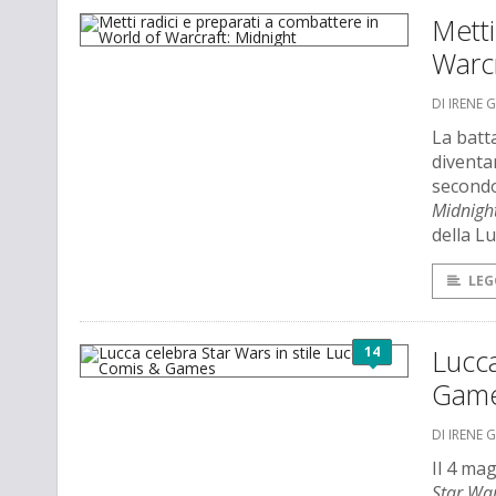
Metti
Warcr
DI IRENE 
La batt
diventa
secondo
Midnigh
della L
LEG
14
Lucca
Gam
DI IRENE 
Il 4 mag
Star Wa