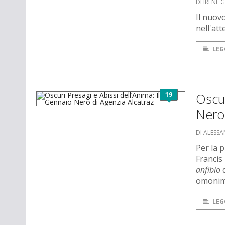
DI IRENE 
Il nuov
nell'att
LEG
19
Oscur
Nero 
DI ALESS
Per la p
Francis
anfibio
d
omonimo
LEG