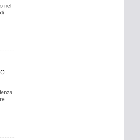
o nel
di
ro
cienza
re