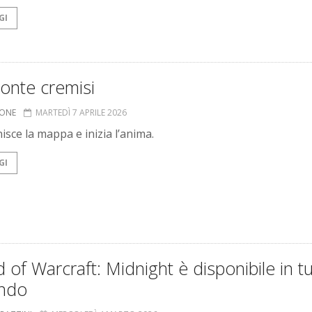
GI
onte cremisi
IONE
MARTEDÌ 7 APRILE 2026
isce la mappa e inizia l’anima.
GI
 of Warcraft: Midnight è disponibile in t
ondo