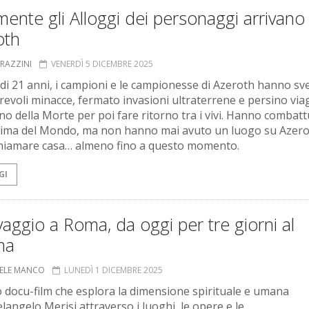
mente gli Alloggi dei personaggi arrivano
oth
GRAZZINI
VENERDÌ 5 DICEMBRE 2025
 di 21 anni, i campioni e le campionesse di Azeroth hanno sv
evoli minacce, fermato invasioni ultraterrene e persino via
no della Morte per poi fare ritorno tra i vivi. Hanno combat
nima del Mondo, ma non hanno mai avuto un luogo su Azero
hiamare casa… almeno fino a questo momento.
GI
aggio a Roma, da oggi per tre giorni al
ma
ELE MANCO
LUNEDÌ 1 DICEMBRE 2025
o docu-film che esplora la dimensione spirituale e umana
langelo Merisi attraverso i luoghi, le opere e le