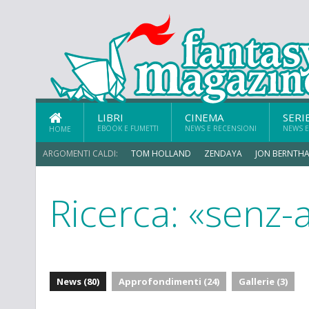
LIBRI
CINEMA
SERI
EBOOK E FUMETTI
NEWS E RECENSIONI
NEWS E
HOME
ARGOMENTI CALDI:
TOM HOLLAND
ZENDAYA
JON BERNTHA
Ricerca: «senz-
ERIK SOMMERS
News (80)
Approfondimenti (24)
Gallerie (3)