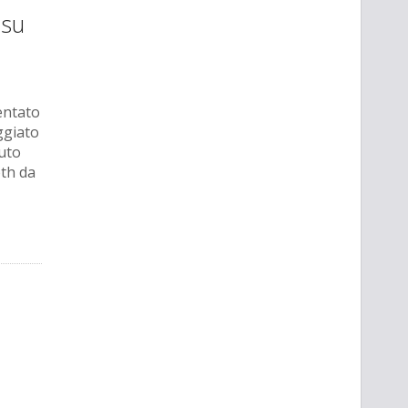
 su
entato
ggiato
tuto
th da