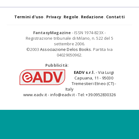
Termini d'uso
Privacy
Regole
Redazione
Contatti
FantasyMagazine
- ISSN 1974-823X -
Registrazione tribunale di Milano, n. 522 del 5
settembre 2006.
©2003
Associazione Delos Books
. Partita Iva
04029050962.
Pubblicità:
EADV s.r.l.
- Via Luigi
Capuana, 11 - 95030
Tremestieri Etneo (CT) -
Italy
www.eadv.it - info@eadv.it - Tel: +39.0952830326