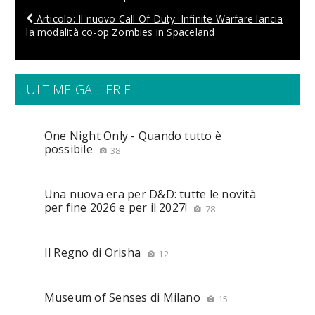
Articolo: Il nuovo Call Of Duty: Infinite Warfare lancia
la modalità co-op Zombies in Spaceland
ULTIME GALLERIE
One Night Only - Quando tutto è
possibile
38
Una nuova era per D&D: tutte le novità
per fine 2026 e per il 2027!
78
Il Regno di Orisha
12
Museum of Senses di Milano
15