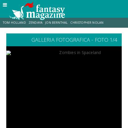
TOM HOLLAND
ZENDAYA
JON BERNTHAL
CHRISTOPHER NOLAN
GALLERIA FOTOGRAFICA - FOTO 1/4
STRANIMONDI
LUCCA COMICS & GAMES
ODISSEA
MARK RUFFALO
JACOB BATALON
ERIK SOMMERS