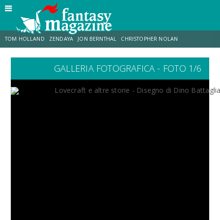
TOM HOLLAND
ZENDAYA
JON BERNTHAL
CHRISTOPHER NOLAN
GALLERIA FOTOGRAFICA - FOTO 1/6
STRANIMONDI
LUCCA COMICS & GAMES
ODISSEA
MARK RUFFALO
JACOB BATALON
ERIK SOMMERS