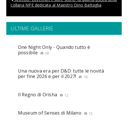
collana NPE dedicata al Maestro Dino Battaglia
ULTIME GALLERIE
One Night Only - Quando tutto è
possibile
38
Una nuova era per D&D: tutte le novità
per fine 2026 e per il 2027!
78
Il Regno di Orisha
12
Museum of Senses di Milano
15