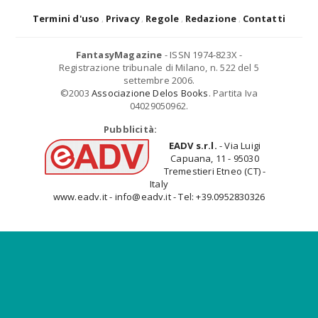
Termini d'uso
Privacy
Regole
Redazione
Contatti
FantasyMagazine
- ISSN 1974-823X -
Registrazione tribunale di Milano, n. 522 del 5
settembre 2006.
©2003
Associazione Delos Books
. Partita Iva
04029050962.
Pubblicità:
EADV s.r.l.
- Via Luigi
Capuana, 11 - 95030
Tremestieri Etneo (CT) -
Italy
www.eadv.it - info@eadv.it - Tel: +39.0952830326