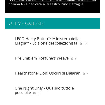
collana NPE dedicata al Maestro Dino Battaglia
ULTIME GALLERIE
LEGO Harry Potter™ Ministero della
Magia™ - Edizione del collezionista
17
Fire Emblem: Fortune’s Weave
5
Hearthstone: Doni Oscuri di Dalaran
7
One Night Only - Quando tutto è
possibile
38