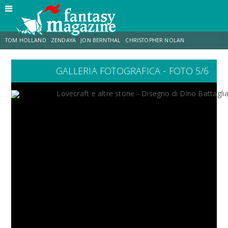
TOM HOLLAND
ZENDAYA
JON BERNTHAL
CHRISTOPHER NOLAN
GALLERIA FOTOGRAFICA - FOTO 5/6
STRANIMONDI
LUCCA COMICS & GAMES
ODISSEA
JACOB BATALON
SPIDER-MAN: BRAND NEW DAY
MICHAEL MANDO