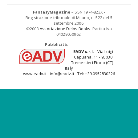
FantasyMagazine
- ISSN 1974-823X -
Registrazione tribunale di Milano, n. 522 del 5
settembre 2006.
©2003
Associazione Delos Books
. Partita Iva
04029050962.
Pubblicità:
EADV s.r.l.
- Via Luigi
Capuana, 11 - 95030
Tremestieri Etneo (CT) -
Italy
www.eadv.it - info@eadv.it - Tel: +39.0952830326