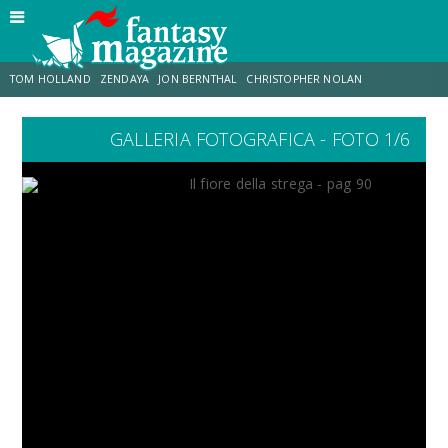
TOM HOLLAND
ZENDAYA
JON BERNTHAL
CHRISTOPHER NOLAN
GALLERIA FOTOGRAFICA - FOTO 1/6
STRANIMONDI
LUCCA COMICS & GAMES
ODISSEA
CHRIS MCKENNA
DESTIN DANIEL CRETTON
ERIK SOMMERS