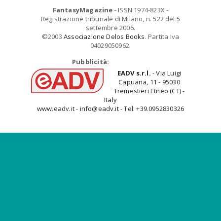
FantasyMagazine
- ISSN 1974-823X -
Registrazione tribunale di Milano, n. 522 del 5
settembre 2006.
©2003
Associazione Delos Books
. Partita Iva
04029050962.
Pubblicità:
EADV s.r.l.
- Via Luigi
Capuana, 11 - 95030
Tremestieri Etneo (CT) -
Italy
www.eadv.it - info@eadv.it - Tel: +39.0952830326