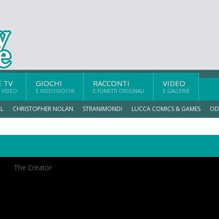
E TV
GIOCHI
RACCONTI
VIDEO
 VIDEO
E VIDEOGIOCHI
E FUMETTI ORIGINALI
E GALLERIE
L
CHRISTOPHER NOLAN
STRANIMONDI
LUCCA COMICS & GAMES
OD