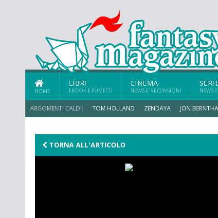
LIBRI
CINEMA
SERI
EBOOK E FUMETTI
NEWS E RECENSIONI
NEWS E
HOME
ARGOMENTI CALDI:
TOM HOLLAND
ZENDAYA
JON BERNTHA
TORNA ALL'ARTICOLO