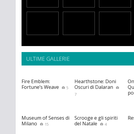
ULTIME GALLERIE
Fire Emblem:
Hearthstone: Doni
On
Fortune’s Weave
Oscuri di Dalaran
Qu
5
po
7
Museum of Senses di
Scrooge e gli spiriti
Re
Milano
del Natale
15
4