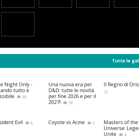
Tutte le gal
e Night Only -
Una nuova era per
Il Regno di Ori
ando tutto è
D&D: tutte le novità
12
ssibile
per fine 2026 e per il
38
2027!
78
sident Evil
Coyote vs Acme
Masters of the
6
5
Universe: Lege
Unite
4