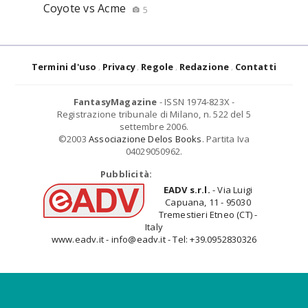
Coyote vs Acme
5
Termini d'uso
Privacy
Regole
Redazione
Contatti
FantasyMagazine
- ISSN 1974-823X -
Registrazione tribunale di Milano, n. 522 del 5
settembre 2006.
©2003
Associazione Delos Books
. Partita Iva
04029050962.
Pubblicità:
EADV s.r.l.
- Via Luigi
Capuana, 11 - 95030
Tremestieri Etneo (CT) -
Italy
www.eadv.it - info@eadv.it - Tel: +39.0952830326