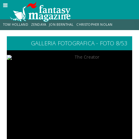
TOM HOLLAND
ZENDAYA
JON BERNTHAL
CHRISTOPHER NOLAN
GALLERIA FOTOGRAFICA - FOTO 8/53
STRANIMONDI
LUCCA COMICS & GAMES
ODISSEA
JACOB BATALON
SPIDER-MAN: BRAND NEW DAY
MICHAEL MANDO