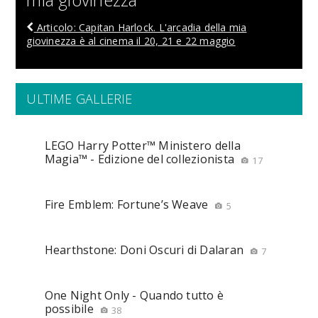
Articolo: Capitan Harlock. L'arcadia della mia
giovinezza è al cinema il 20, 21 e 22 maggio
ULTIME GALLERIE
LEGO Harry Potter™ Ministero della
Magia™ - Edizione del collezionista
17
Fire Emblem: Fortune’s Weave
5
Hearthstone: Doni Oscuri di Dalaran
7
One Night Only - Quando tutto è
possibile
38