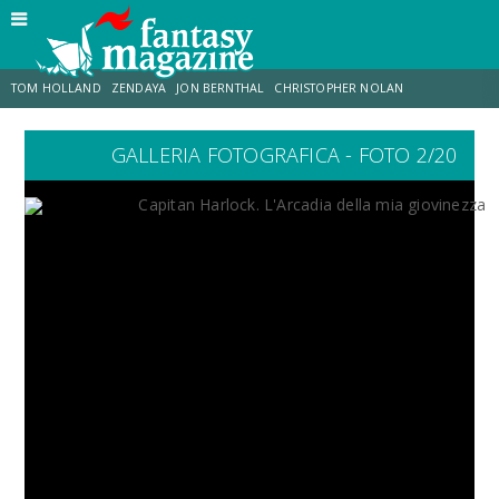
TOM HOLLAND
ZENDAYA
JON BERNTHAL
CHRISTOPHER NOLAN
GALLERIA FOTOGRAFICA - FOTO 2/20
STRANIMONDI
LUCCA COMICS & GAMES
ODISSEA
JACOB BATALON
SPIDER-MAN: BRAND NEW DAY
MICHAEL MANDO