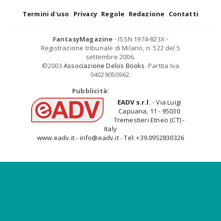
Termini d'uso
Privacy
Regole
Redazione
Contatti
FantasyMagazine
- ISSN 1974-823X -
Registrazione tribunale di Milano, n. 522 del 5
settembre 2006.
©2003
Associazione Delos Books
. Partita Iva
04029050962.
Pubblicità:
EADV s.r.l.
- Via Luigi
Capuana, 11 - 95030
Tremestieri Etneo (CT) -
Italy
www.eadv.it - info@eadv.it - Tel: +39.0952830326