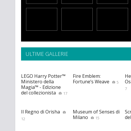
ULTIME GALLERIE
LEGO Harry Potter™
Fire Emblem:
He
Ministero della
Fortune’s Weave
Os
5
Magia™ - Edizione
7
del collezionista
17
Il Regno di Orisha
Museum of Senses di
Scr
Milano
de
15
12