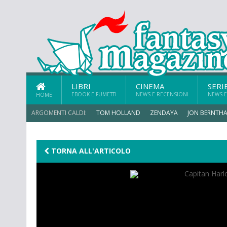
LIBRI
CINEMA
SERI
EBOOK E FUMETTI
NEWS E RECENSIONI
NEWS E
HOME
ARGOMENTI CALDI:
TOM HOLLAND
ZENDAYA
JON BERNTHA
MICHAEL MANDO
TORNA ALL'ARTICOLO