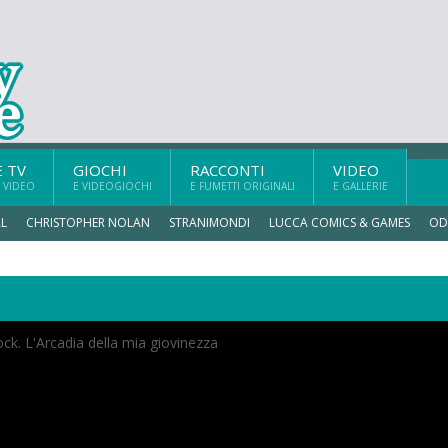
E TV
GIOCHI
RACCONTI
VIDEO
 VIDEO
E VIDEOGIOCHI
E FUMETTI ORIGINALI
E GALLERIE
L
CHRISTOPHER NOLAN
STRANIMONDI
LUCCA COMICS & GAMES
OD