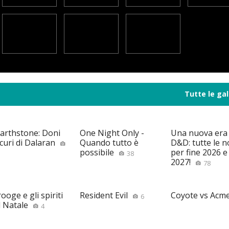
Tutte le gal
arthstone: Doni
One Night Only -
Una nuova era
curi di Dalaran
Quando tutto è
D&D: tutte le n
possibile
per fine 2026 e 
38
2027!
78
ooge e gli spiriti
Resident Evil
Coyote vs Acm
6
l Natale
4