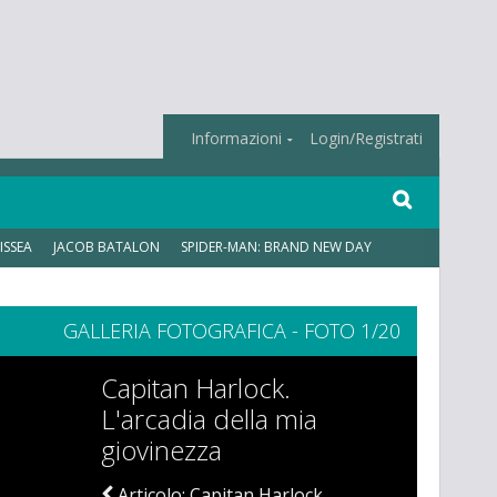
Informazioni
Login/Registrati
ISSEA
JACOB BATALON
SPIDER-MAN: BRAND NEW DAY
GALLERIA FOTOGRAFICA - FOTO 1/20
Capitan Harlock.
L'arcadia della mia
giovinezza
Articolo: Capitan Harlock.