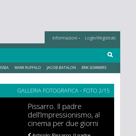
Informazioni
Login/Registrati
ISSEA
MARK RUFFALO
JACOB BATALON
ERIK SOMMERS
GALLERIA FOTOGRAFICA - FOTO 2/15
Pissarro. Il padre
dell’Impressionismo, al
cinema per due giorni
Articolo: Pissarro. Il padre