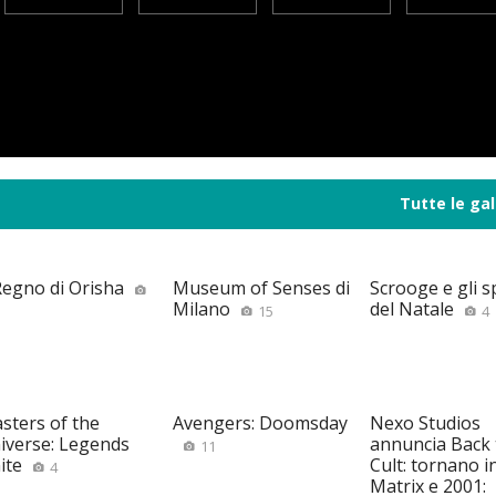
Tutte le gal
 Regno di Orisha
Museum of Senses di
Scrooge e gli sp
Milano
del Natale
15
4
sters of the
Avengers: Doomsday
Nexo Studios
iverse: Legends
annuncia Back 
11
ite
Cult: tornano i
4
Matrix e 2001: