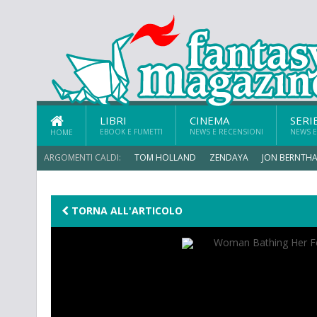
LIBRI
CINEMA
SERI
EBOOK E FUMETTI
NEWS E RECENSIONI
NEWS E
HOME
ARGOMENTI CALDI:
TOM HOLLAND
ZENDAYA
JON BERNTHA
TORNA ALL'ARTICOLO