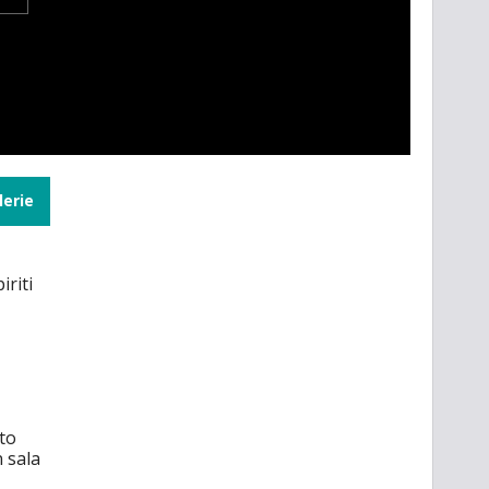
lerie
iriti
to
n sala