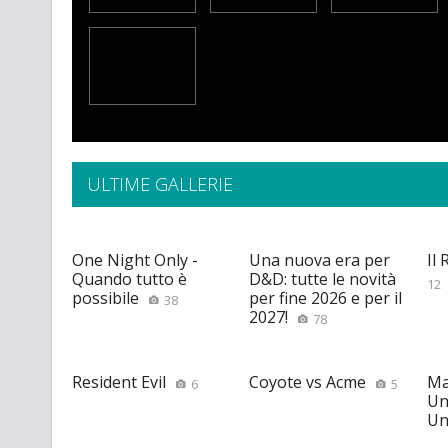
ULTIME GALLERIE
One Night Only -
Una nuova era per
Il
Quando tutto è
D&D: tutte le novità
12
possibile
per fine 2026 e per il
38
2027!
78
Resident Evil
Coyote vs Acme
Ma
6
5
Un
Un