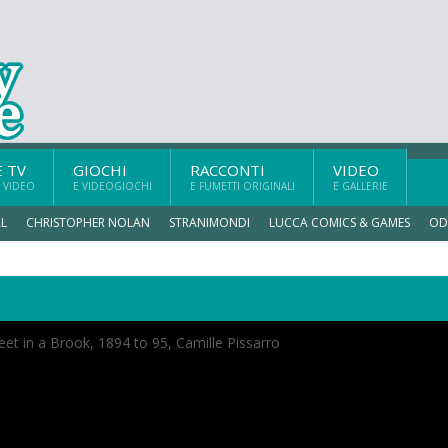
E TV
GIOCHI
RACCONTI
VIDEO
 VIDEO
E VIDEOGIOCHI
E FUMETTI ORIGINALI
E GALLERIE
L
CHRISTOPHER NOLAN
STRANIMONDI
LUCCA COMICS & GAMES
OD