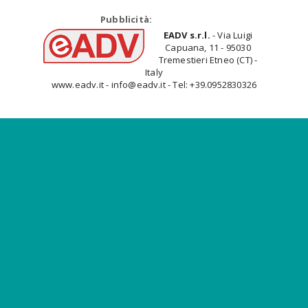
Pubblicità:
EADV s.r.l.
- Via Luigi
Capuana, 11 - 95030
Tremestieri Etneo (CT) -
Italy
www.eadv.it - info@eadv.it - Tel: +39.0952830326