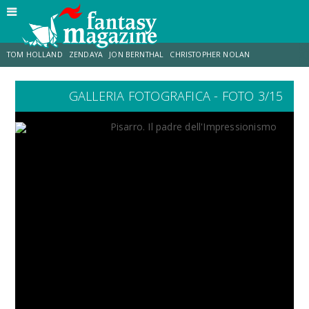
TOM HOLLAND
ZENDAYA
JON BERNTHAL
CHRISTOPHER NOLAN
GALLERIA FOTOGRAFICA - FOTO 3/15
STRANIMONDI
LUCCA COMICS & GAMES
ODISSEA
MARK RUFFALO
JACOB BATALON
ERIK SOMMERS