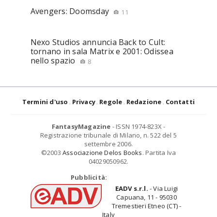
Avengers: Doomsday
11
Nexo Studios annuncia Back to Cult:
tornano in sala Matrix e 2001: Odissea
nello spazio
8
Termini d'uso
Privacy
Regole
Redazione
Contatti
FantasyMagazine
- ISSN 1974-823X -
Registrazione tribunale di Milano, n. 522 del 5
settembre 2006.
©2003
Associazione Delos Books
. Partita Iva
04029050962.
Pubblicità:
EADV s.r.l.
- Via Luigi
Capuana, 11 - 95030
Tremestieri Etneo (CT) -
Italy