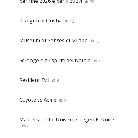
per fine 2026 e per il 2027!
78
Il Regno di Orisha
12
Museum of Senses di Milano
15
Scrooge e gli spiriti del Natale
4
Resident Evil
6
Coyote vs Acme
5
Masters of the Universe: Legends Unite
4