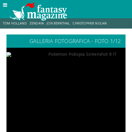
TOM HOLLAND
ZENDAYA
JON BERNTHAL
CHRISTOPHER NOLAN
GALLERIA FOTOGRAFICA - FOTO 1/12
STRANIMONDI
LUCCA COMICS & GAMES
ODISSEA
MARK RUFFALO
JACOB BATALON
ERIK SOMMERS