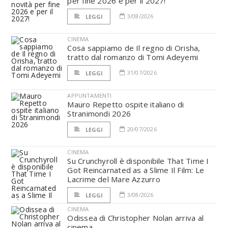
per fine 2026 e per il 2027!
3/08/2026
LEGGI
CINEMA
Cosa sappiamo de Il regno di Orisha,
tratto dal romanzo di Tomi Adeyemi
31/07/2026
LEGGI
APPUNTAMENTI
Mauro Repetto ospite italiano di
Stranimondi 2026
20/07/2026
LEGGI
CINEMA
Su Crunchyroll è disponibile That Time I
Got Reincarnated as a Slime Il Film: Le
Lacrime del Mare Azzurro
3/08/2026
LEGGI
CINEMA
Odissea di Christopher Nolan arriva al
cinema