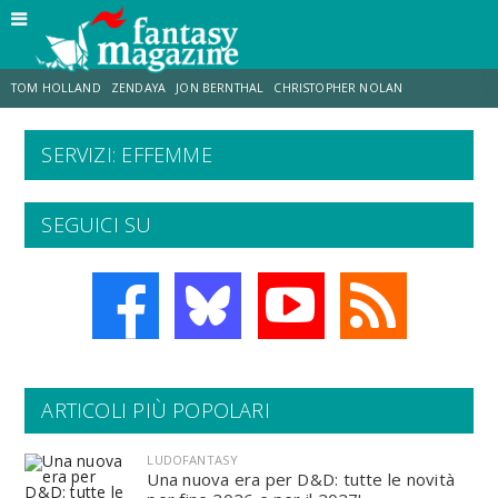
TOM HOLLAND
ZENDAYA
JON BERNTHAL
CHRISTOPHER NOLAN
SERVIZI: EFFEMME
STRANIMONDI
LUCCA COMICS & GAMES
ODISSEA
JACOB BATALON
SEGUICI SU
SPIDER-MAN: BRAND NEW DAY
MICHAEL MANDO
ARTICOLI PIÙ POPOLARI
LUDOFANTASY
Una nuova era per D&D: tutte le novità