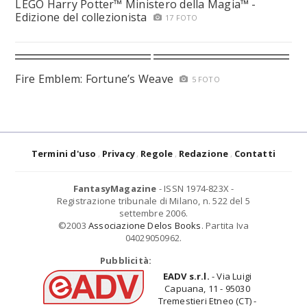
LEGO Harry Potter™ Ministero della Magia™ -
Edizione del collezionista
17 FOTO
Fire Emblem: Fortune’s Weave
5 FOTO
Termini d'uso
Privacy
Regole
Redazione
Contatti
FantasyMagazine
- ISSN 1974-823X -
Registrazione tribunale di Milano, n. 522 del 5
settembre 2006.
©2003
Associazione Delos Books
. Partita Iva
04029050962.
Pubblicità:
EADV s.r.l.
- Via Luigi
Capuana, 11 - 95030
Tremestieri Etneo (CT) -