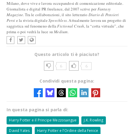
Milano, dove vive e lavora occupandosi di comunicazione editoriale.
Giornalista e digital PR freelance, dal 2007 scrive per
Fantasy
Magazine
. Tra le collaborazioni, il sito letterario
Diario di Pensieri
Persi
e la rivista digitale
Speechless
. Attualmente lavora un progetto di
saggistica sul fenomeno della
Fictional Crush
, la “cotta virtuale”, che
prima o poi vedrà la luce su
Medium
.
Questo articolo ti è piaciuto?
6
6
Condividi questa pagina:
In questa pagina si parla di:
Harry Potter e il Principe Mezzosangue
J.K. Rowling
David Yates
Harry Potter e l’Ordine della Fenice