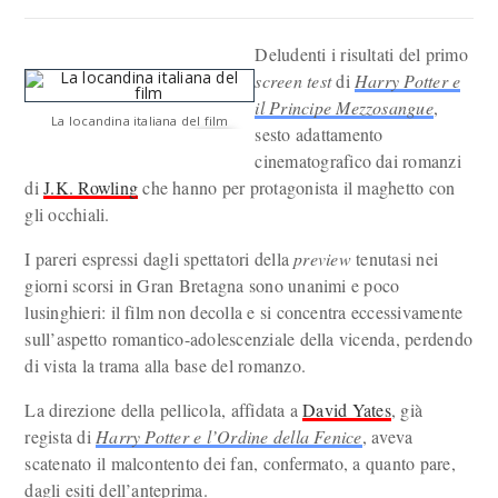
Deludenti i risultati del primo
screen test
di
Harry Potter e
il Principe Mezzosangue
,
La locandina italiana del film
sesto adattamento
cinematografico dai romanzi
di
J.K. Rowling
che hanno per protagonista il maghetto con
gli occhiali.
I pareri espressi dagli spettatori della
preview
tenutasi nei
giorni scorsi in Gran Bretagna sono unanimi e poco
lusinghieri: il film non decolla e si concentra eccessivamente
sull’aspetto romantico-adolescenziale della vicenda, perdendo
di vista la trama alla base del romanzo.
La direzione della pellicola, affidata a
David Yates
, già
regista di
Harry Potter e l’Ordine della Fenice
, aveva
scatenato il malcontento dei fan, confermato, a quanto pare,
dagli esiti dell’anteprima.