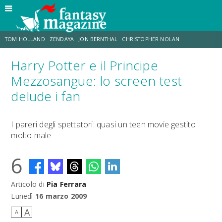
TOM HOLLAND
ZENDAYA
JON BERNTHAL
CHRISTOPHER NOLAN
Harry Potter e il Principe
STRANIMONDI
LUCCA COMICS & GAMES
ODISSEA
TRAMELL TILLMAN
Mezzosangue: lo screen test
delude i fan
CHRIS MCKENNA
ERIK SOMMERS
I pareri degli spettatori: quasi un teen movie gestito
molto male
6
Articolo di
Pia Ferrara
Lunedì
16 marzo 2009
A
A