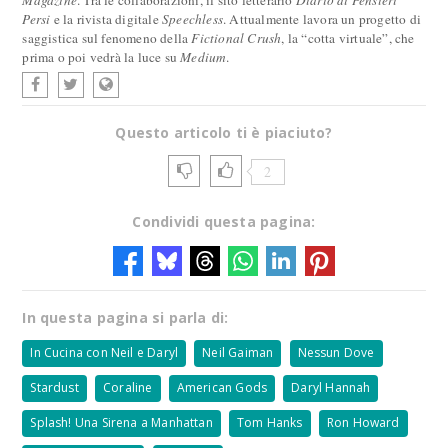
Magazine
. Tra le collaborazioni, il sito letterario
Diario di Pensieri
Persi
e la rivista digitale
Speechless
. Attualmente lavora un progetto di
saggistica sul fenomeno della
Fictional Crush
, la “cotta virtuale”, che
prima o poi vedrà la luce su
Medium
.
Questo articolo ti è piaciuto?
2
Condividi questa pagina:
In questa pagina si parla di:
In Cucina con Neil e Daryl
Neil Gaiman
Nessun Dove
Stardust
Coraline
American Gods
Daryl Hannah
Splash! Una Sirena a Manhattan
Tom Hanks
Ron Howard