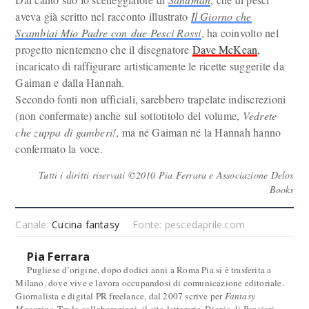
aveva già scritto nel racconto illustrato
Il Giorno che
Scambiai Mio Padre con due Pesci Rossi
, ha coinvolto nel
progetto nientemeno che il disegnatore
Dave McKean
,
incaricato di raffigurare artisticamente le ricette suggerite da
Gaiman e dalla Hannah.
Secondo fonti non ufficiali, sarebbero trapelate indiscrezioni
(non confermate) anche sul sottotitolo del volume,
Vedrete
che zuppa di gamberi!
, ma né Gaiman né la Hannah hanno
confermato la voce.
Tutti i diritti riservati ©2010 Pia Ferrara e Associazione Delos
Books
Canale:
Cucina fantasy
Fonte: pescedaprile.com
Pia Ferrara
Pugliese d’origine, dopo dodici anni a Roma Pia si è trasferita a
Milano, dove vive e lavora occupandosi di comunicazione editoriale.
Giornalista e digital PR freelance, dal 2007 scrive per
Fantasy