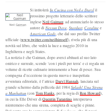
Si intitolerà
In Cucina con Neil e Daryl
il
prossimo progetto letterario dello scrittore
inglese
Neil Gaiman
; ad annunciarlo lo stesso
Neil Gaiman
autore di
Nessun Dove
,
Stardust
,
Coraline
e
American Gods
, che dal suo profilo Twitter
ufficiale (
www.twitter.com/neilhimself
), rivela più di una
novità sul libro, che vedrà la luce a maggio 2010 in
Inghilterra e negli States.
La notizia è che Gaiman, dopo averci abituati al suo lato
onirico e surreale, scende ‘con i piedi per terra’ e ci regala un
volume di ricette culinarie interamente a base di pesce. Sua
compagna d’eccezione in questa nuova e inaspettata
avventura editoriale, è l’attrice
Daryl Hannah
, lanciata sul
grande schermo dalla pellicola del 1984
Splash! Una Sirena
a Manhattan
(con
Tom Hanks
, per la regia di
Ron Howard
),
in cui la Elle Driver di
Quentin Tarantino
interpretava
nientemeno che una sirena, completa di scaglie e pinne.
Dal canto suo lo sceneggiatore di
Sandman
, che di pesci