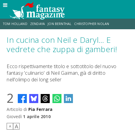
TOM HOLLAND
ZENDAYA
JON BERNTHAL
CHRISTOPHER NOLAN
In cucina con Neil e Daryl... E
STRANIMONDI
LUCCA COMICS & GAMES
ODISSEA
CHRIS MCKENNA
vedrete che zuppa di gamberi!
DESTIN DANIEL CRETTON
ERIK SOMMERS
Ecco rispettivamente titolo e sottotitolo del nuovo
fantasy 'culinario' di Neil Gaiman, già di diritto
nell'olimpo dei long seller
2
Articolo di
Pia Ferrara
Giovedì
1 aprile 2010
A
A