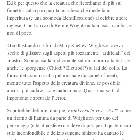
Ed è per questo che la creatura che ricordiamo di più sui
fumetti ricalca pari pari la maschera che diede fama
imperitura (e una scomoda identificazione) al celebre attore
inglese. Con l'arrivo di Bernie Wrightson la musica cambia, e
non di poco.
Già illustrando il libro di Mary Shelley, Wrightson aveva
scelto di glissare sugli aspetti più rozzamente “artificiali” del
mostro. Scomparsa la tradizionale sutura intorno alla testa, e
anche le sporgenze (Chiodi? Elettrodi?) ai lati del collo. La
forma del cranio risulta più umana e dai capelli fluenti,
mentre tutto l'aspetto della creatura diviene, se possibile,
ancora più cadaverico e malinconico. Quasi una sorta di
imponente e spettrale Pierrot.
Si potrebbe definire, dunque,
Frankenstein vive, vive!
“ come
un ritorno di fiamma da parte di Wrightson per uno dei
personaggi (e le atmosfere) cui deve di più, per il quale il suo
stile inconfondibile e deliziosamente sinistro ha cantato le