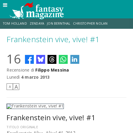
TOM HOLLAND
ZENDAYA
JON BERNTHAL
CHRISTOPHER NOLAN
Frankenstein vive, vive! #1
STRANIMONDI
LUCCA COMICS & GAMES
ODISSEA
JACOB BATALON
16
SPIDER-MAN: BRAND NEW DAY
MICHAEL MANDO
Recensione di
Filippo Messina
Lunedì
4 marzo 2013
A
A
Frankenstein vive, vive! #1
TITOLO ORIGINALE
Frankenstein Alive, Alive! #1
, 2012