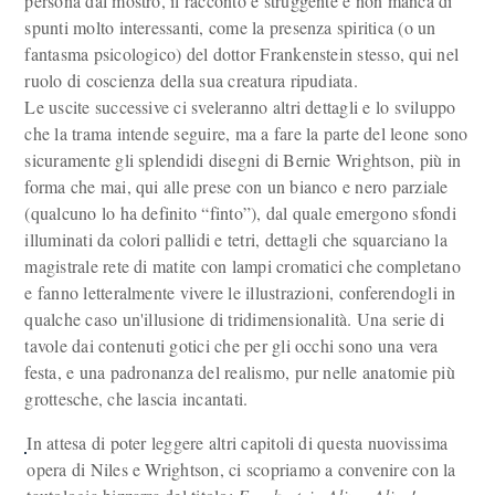
persona dal mostro, il racconto è struggente e non manca di
spunti molto interessanti, come la presenza spiritica (o un
fantasma psicologico) del dottor Frankenstein stesso, qui nel
ruolo di coscienza della sua creatura ripudiata.
Le uscite successive ci sveleranno altri dettagli e lo sviluppo
che la trama intende seguire, ma a fare la parte del leone sono
sicuramente gli splendidi disegni di Bernie Wrightson, più in
forma che mai, qui alle prese con un bianco e nero parziale
(qualcuno lo ha definito “finto”), dal quale emergono sfondi
illuminati da colori pallidi e tetri, dettagli che squarciano la
magistrale rete di matite con lampi cromatici che completano
e fanno letteralmente vivere le illustrazioni, conferendogli in
qualche caso un'illusione di tridimensionalità. Una serie di
tavole dai contenuti gotici che per gli occhi sono una vera
festa, e una padronanza del realismo, pur nelle anatomie più
grottesche, che lascia incantati.
In attesa di poter leggere altri capitoli di questa nuovissima
opera di Niles e Wrightson, ci scopriamo a convenire con la