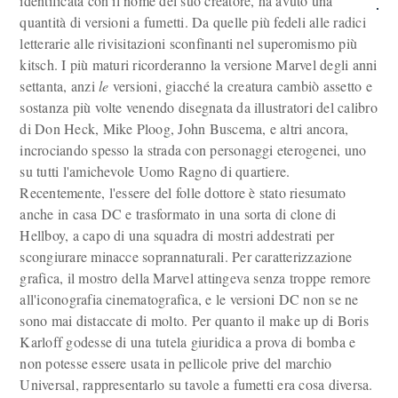
identificata con il nome del suo creatore, ha avuto una
quantità di versioni a fumetti. Da quelle più fedeli alle radici
letterarie alle rivisitazioni sconfinanti nel superomismo più
kitsch. I più maturi ricorderanno la versione Marvel degli anni
settanta, anzi
le
versioni, giacché la creatura cambiò assetto e
sostanza più volte venendo disegnata da illustratori del calibro
di Don Heck, Mike Ploog, John Buscema, e altri ancora,
incrociando spesso la strada con personaggi eterogenei, uno
su tutti l'amichevole Uomo Ragno di quartiere.
Recentemente, l'essere del folle dottore è stato riesumato
anche in casa DC e trasformato in una sorta di clone di
Hellboy, a capo di una squadra di mostri addestrati per
scongiurare minacce soprannaturali. Per caratterizzazione
grafica, il mostro della Marvel attingeva senza troppe remore
all'iconografia cinematografica, e le versioni DC non se ne
sono mai distaccate di molto. Per quanto il make up di Boris
Karloff godesse di una tutela giuridica a prova di bomba e
non potesse essere usata in pellicole prive del marchio
Universal, rappresentarlo su tavole a fumetti era cosa diversa.