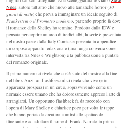
migliori canzoni disegnate. Alla sceneggiatura troviamo
Steve
Niles
, autore tutt'altro che nuovo alle tematiche horror (
30
giorni di notte
) che prova a immaginare un ideale seguito di
Frankestein o il Prometeo moderno
, partendo proprio là dove
il romanzo della Shelley ha termine. Prodotta dalla IDW e
pensata per coprire un arco di tredici albi, la serie è presentata
nel nostro paese dalla Italy Comics e presenta in appendice
un corposo apparato redazionale (una lunga conversazione-
intervista tra Niles e Wrightson) e la pubblicazione a puntate
del romanzo originale.
Il primo numero ci rivela che cos'è stato del mostro alla fine
del libro. Anzi, un flashforward ci rivela che vive (e in
apparenza prospera) in un circo, sopravvivendo come un
normale essere umano che ha dolorosamente appreso l'arte di
arrangiarsi. Un opportuno flashback fa da raccordo con
l'opera di Mary Shelley e chiarisce poco per volta le tappe
che hanno portato la creatura a unirsi allo spettacolo
itinerante e ad adottare il nome di Frank. Narrato in prima