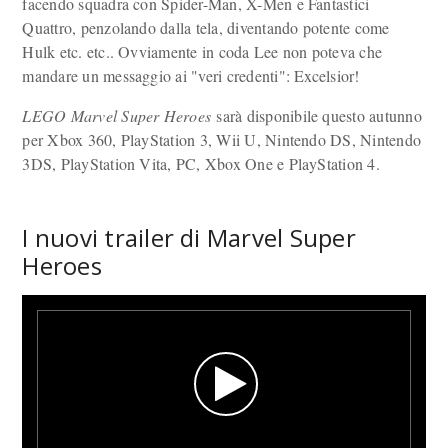
facendo squadra con Spider-Man, X-Men e Fantastici
Quattro, penzolando dalla tela, diventando potente come
Hulk etc. etc.. Ovviamente in coda Lee non poteva che
mandare un messaggio ai "veri credenti": Excelsior!
LEGO Marvel Super Heroes
sarà disponibile questo autunno
per Xbox 360, PlayStation 3, Wii U, Nintendo DS, Nintendo
3DS, PlayStation Vita, PC, Xbox One e PlayStation 4.
I nuovi trailer di Marvel Super
Heroes