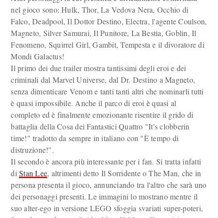
nel gioco sono: Hulk, Thor, La Vedova Nera, Occhio di
Falco, Deadpool, Il Dottor Destino, Electra, l'agente Coulson,
Magneto, Silver Samurai, Il Punitore, La Bestia, Goblin, Il
Fenomeno, Squirrel Girl, Gambit, Tempesta e il divoratore di
Mondi Galactus!
Il primo dei due trailer mostra tantissimi degli eroi e dei
criminali dal Marvel Universe, dal Dr. Destino a Magneto,
senza dimenticare Venom e tanti tanti altri che nominarli tutti
è quasi impossibile. Anche il parco di eroi è quasi al
completo ed è finalmente emozionante risentire il grido di
battaglia della Cosa dei Fantastici Quattro "It's clobberin
time!" tradotto da sempre in italiano con "È tempo di
distruzione!".
Il secondo è ancora più interessante per i fan. Si tratta infatti
di
Stan Lee
, altrimenti detto Il Sorridente o The Man, che in
persona presenta il gioco, annunciando tra l'altro che sarà uno
dei personaggi presenti. Le immagini lo mostrano mentre il
suo alter-ego in versione LEGO sfoggia svariati super-poteri,