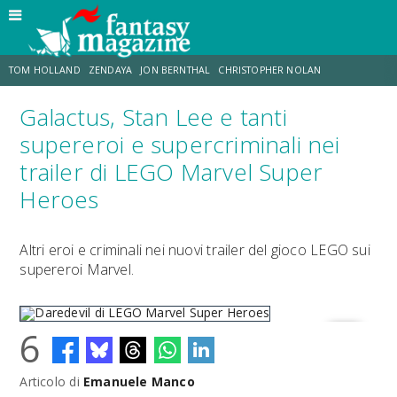
TOM HOLLAND
ZENDAYA
JON BERNTHAL
CHRISTOPHER NOLAN
Galactus, Stan Lee e tanti
STRANIMONDI
LUCCA COMICS & GAMES
ODISSEA
CHRIS MCKENNA
supereroi e supercriminali nei
trailer di LEGO Marvel Super
DESTIN DANIEL CRETTON
ERIK SOMMERS
Heroes
Altri eroi e criminali nei nuovi trailer del gioco LEGO sui
supereroi Marvel.
6
Articolo di
Emanuele Manco
Daredevil di LEGO Marvel Super Heroes