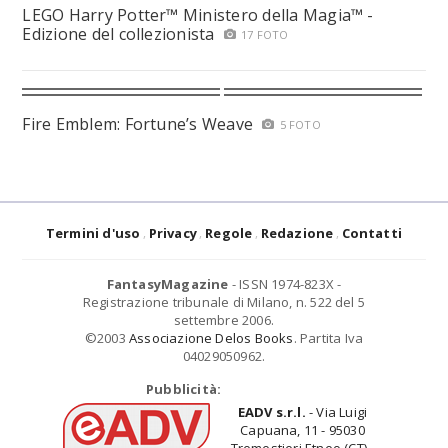
LEGO Harry Potter™ Ministero della Magia™ -
Edizione del collezionista
17 FOTO
Fire Emblem: Fortune’s Weave
5 FOTO
Termini d'uso
Privacy
Regole
Redazione
Contatti
FantasyMagazine
- ISSN 1974-823X -
Registrazione tribunale di Milano, n. 522 del 5
settembre 2006.
©2003
Associazione Delos Books
. Partita Iva
04029050962.
Pubblicità:
EADV s.r.l.
- Via Luigi
Capuana, 11 - 95030