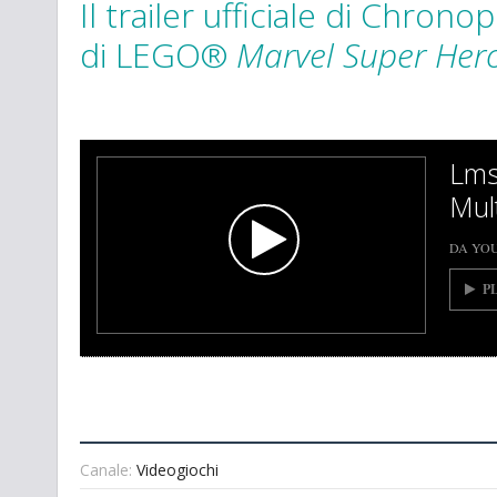
Il trailer ufficiale di Chro
di LEGO®
Marvel Super Her
Lms
Mult
DA YO
P
Canale:
Videogiochi