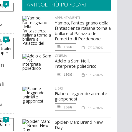
ARTICOLI PIÙ POPOLARI
4
APPUNTAMENTI
s
Yambo, l’antesignano della
fantascienza italiana torna a
brillare al Palazzo del
Fumetto di Pordenone
6
LEGGI
17/07/2026
CINEMA
Addio a Sam Neill,
an
interprete poliedrico
LEGGI
13/07/2026
li
LIBRI
Fiabe e leggende animate
giapponesi
s
LEGGI
13/07/2026
7
Spider-Man: Brand New
Day