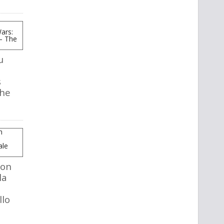
u
s
The
mon
la
llo