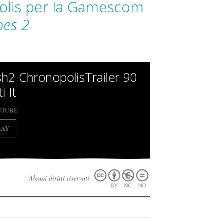
nopolis per la Gamescom
oes 2
h2 ChronopolisTrailer 90
i It
UTUBE
LAY
Alcuni diritti riservati