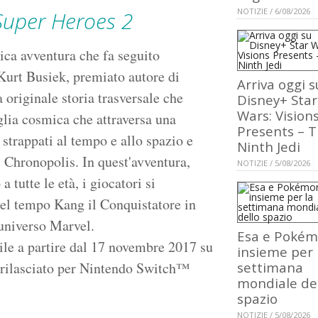
NOTIZIE / 6/08/2026
Super Heroes 2
ica avventura che fa seguito
 Kurt Busiek, premiato autore di
Arriva oggi s
 originale storia trasversale che
Disney+ Star
Wars: Vision
glia cosmica che attraversa una
Presents – 
 strappati al tempo e allo spazio e
Ninth Jedi
i Chronopolis. In quest'avventura,
NOTIZIE / 5/08/2026
tutte le età, i giocatori si
nel tempo Kang il Conquistatore in
l'universo Marvel.
Esa e Poké
ile a partire dal 17 novembre 2017 su
insieme per 
 rilasciato per Nintendo Switch™
settimana
mondiale de
spazio
NOTIZIE / 5/08/2026