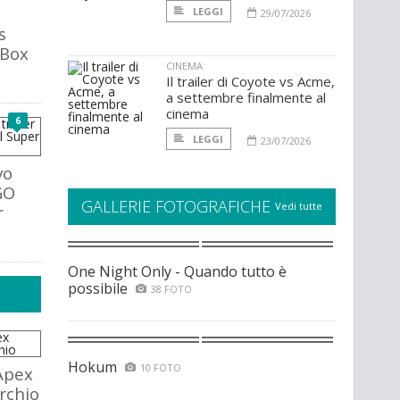
LEGGI
29/07/2026
s
 Box
CINEMA
Il trailer di Coyote vs Acme,
a settembre finalmente al
cinema
6
LEGGI
23/07/2026
vo
GO
GALLERIE FOTOGRAFICHE
Vedi tutte
r
One Night Only - Quando tutto è
possibile
38 FOTO
Hokum
10 FOTO
Apex
rchio