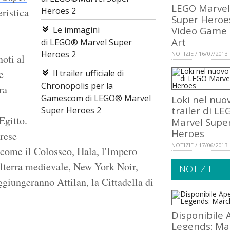
LEGO Marvel
Heroes 2
ristica
Super Heroe
Le immagini
Video Game
Art
di LEGO® Marvel Super
Heroes 2
NOTIZIE / 16/07/2013
oti al
e
Il trailer ufficiale di
Chronopolis per la
ra
Gamescom di LEGO® Marvel
Loki nel nuo
trailer di LE
Super Heroes 2
Egitto.
Marvel Supe
Heroes
prese
NOTIZIE / 17/06/2013
, come
il Colosseo, Hala, l'Impero
lterra medievale, New York Noir,
NOTIZIE
ggiungeranno Attilan, la Cittadella di
Disponibile 
Legends: Ma