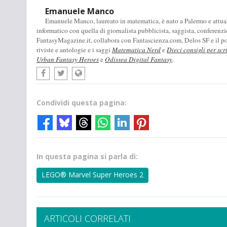
Emanuele Manco
Emanuele Manco, laureato in matematica, è nato a Palermo e attualm
informatico con quella di giornalista pubblicista, saggista, conferenzi
FantasyMagazine.it, collabora con Fantascienza.com, Delos SF e il pod
riviste e antologie e i saggi
Matematica Nerd
e
Dieci consigli per scr
Urban Fantasy Heroes
e
Odissea Digital Fantasy
.
Condividi questa pagina:
In questa pagina si parla di:
LEGO® Marvel Super Heroes 2
ARTICOLI CORRELATI