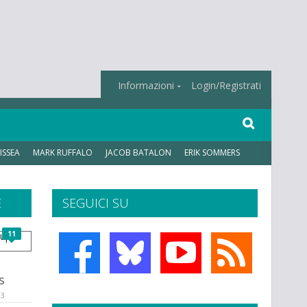
Informazioni
Login/Registrati
ISSEA
MARK RUFFALO
JACOB BATALON
ERIK SOMMERS
E
SEGUICI SU
11
s
13