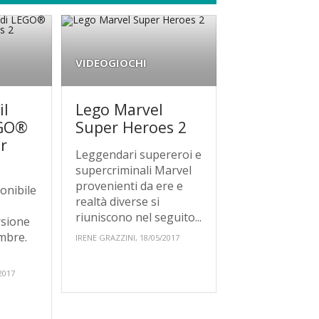
VIDEOGIOCHI
il
Lego Marvel
EGO®
Super Heroes 2
r
Leggendari supereroi e
supercriminali Marvel
provenienti da ere e
ponibile
realtà diverse si
riuniscono nel seguito...
rsione
embre.
IRENE GRAZZINI, 18/05/2017
2017