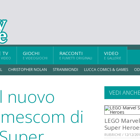
E TV
GIOCHI
RACCONTI
VIDEO
 VIDEO
E VIDEOGIOCHI
E FUMETTI ORIGINALI
E GALLERIE
L
CHRISTOPHER NOLAN
STRANIMONDI
LUCCA COMICS & GAMES
OD
il nuovo
VEDI ANCH
Gamescom di
LEGO Marvel
Super Heroe
Super
RUBRICHE / 12/12/20