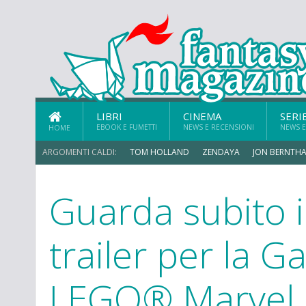
LIBRI
CINEMA
SERI
EBOOK E FUMETTI
NEWS E RECENSIONI
NEWS E
HOME
ARGOMENTI CALDI:
TOM HOLLAND
ZENDAYA
JON BERNTHA
Guarda subito 
trailer per la 
LEGO® Marvel 