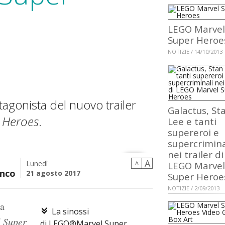
LEGO Marvel
Super Heroe
NOTIZIE / 14/10/2013
agonista del nuovo trailer
Galactus, St
 Heroes
.
Lee e tanti
supereroi e
supercrimina
nei trailer di
A
Lunedì
A
LEGO Marvel
nco
21 agosto 2017
Super Heroe
NOTIZIE / 2/09/2013
ha
La sinossi
 Super
di LEGO®Marvel Super