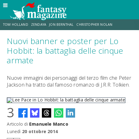
TOM HOLLAND
ZENDAYA
JON BERNTHAL
CHRISTOPHER NOLAN
Nuovi banner e poster per Lo
STRANIMONDI
LUCCA COMICS & GAMES
ODISSEA
CHRIS MCKENNA
Hobbit: la battaglia delle cinque
armate
DESTIN DANIEL CRETTON
ERIK SOMMERS
Nuove immagini dei personaggi del terzo film che Peter
Jackson ha tratto dal famoso romanzo di J.R.R. Tolkien.
3
Articolo di
Emanuele Manco
Lee Pace in Lo Hobbit: la battaglia delle cinque armate
Lunedì
20 ottobre 2014