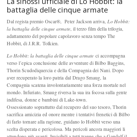
La sinossi ufficiale di Lo Hobbit: la
battaglia delle cinque armate
Dal regista premio Oscar®, Peter Jackson arriva,
Lo Hobbit:
la battaglia delle cinque armate
, il terzo film della trilogia,
adattamento del popolare capolavoro senza tempo The
Hobbit, di J.R.R. Tolkien.
Lo Hobbit: la battaglia delle cinque armate
ci accompagna
verso l’epica conclusione delle avventure di Bilbo Baggins,
Thorin Scudodiquercia e della Compagnia dei Nani. Dopo
aver recuperato la loro patria dal Drago Smaug, la
Compagnia scatena involontariamente una forza mortale nel
mondo. Infuriato, Smaug riversa la sua ira focosa sulla gente
indifesa, donne e bambini di Lake-town.
Ossessionato soprattutto dal recupero del suo tesoro, Thorin
sacrifica amicizia ed onore mentre i tentativi frenetici di Bilbo
di farlo tornare alla ragione, guidano lo Hobbit verso una
scelta disperata e pericolosa. Ma pericoli ancora maggiori li
attendono più avanti. Invisibili a tutti tranne che a Gandalf il