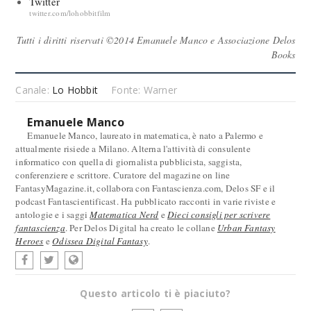
Twitter
twitter.com/lohobbitfilm
Tutti i diritti riservati ©2014 Emanuele Manco e Associazione Delos
Books
Canale:
Lo Hobbit
Fonte: Warner
Emanuele Manco
Emanuele Manco, laureato in matematica, è nato a Palermo e
attualmente risiede a Milano. Alterna l'attività di consulente
informatico con quella di giornalista pubblicista, saggista,
conferenziere e scrittore. Curatore del magazine on line
FantasyMagazine.it, collabora con Fantascienza.com, Delos SF e il
podcast Fantascientificast. Ha pubblicato racconti in varie riviste e
antologie e i saggi
Matematica Nerd
e
Dieci consigli per scrivere
fantascienza
. Per Delos Digital ha creato le collane
Urban Fantasy
Heroes
e
Odissea Digital Fantasy
.
Questo articolo ti è piaciuto?