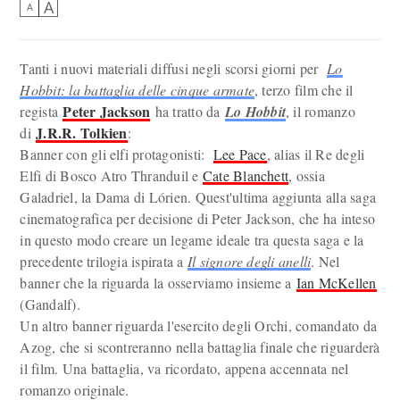
A
A
Tanti i nuovi materiali diffusi negli scorsi giorni per
Lo
Hobbit: la battaglia delle cinque armate
, terzo film che il
Peter Jackson
regista
ha tratto da
Lo Hobbit
, il romanzo
J.R.R. Tolkien
di
:
Banner con gli elfi protagonisti:
Lee Pace
, alias il Re degli
Elfi di Bosco Atro Thranduil e
Cate Blanchett
, ossia
Galadriel, la Dama di Lórien. Quest'ultima aggiunta alla saga
cinematografica per decisione di Peter Jackson, che ha inteso
in questo modo creare un legame ideale tra questa saga e la
precedente trilogia ispirata a
Il signore degli anelli
. Nel
banner che la riguarda la osserviamo insieme a
Ian McKellen
(Gandalf).
Un altro banner riguarda l'esercito degli Orchi, comandato da
Azog, che si scontreranno nella battaglia finale che riguarderà
il film. Una battaglia, va ricordato, appena accennata nel
romanzo originale.