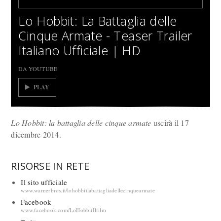
Lo Hobbit: La Battaglia delle
Cinque Armate - Teaser Trailer
Italiano Ufficiale | HD
DA YOUTUBE
PLAY
Lo Hobbit: la battaglia delle cinque armate
uscirà il 17
dicembre 2014.
RISORSE IN RETE
Il sito ufficiale
www.warnerbros.it/lohobbitlabattagliadellecinquearmate
Facebook
www.facebook.com/LoHobbitIlfilm