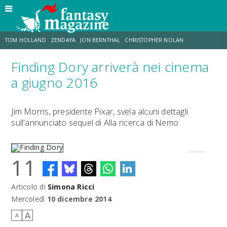
TOM HOLLAND
ZENDAYA
JON BERNTHAL
CHRISTOPHER NOLAN
Finding Dory arriverà nei cinema
STRANIMONDI
LUCCA COMICS & GAMES
ODISSEA
CHRIS MCKENNA
a giugno 2016
DESTIN DANIEL CRETTON
ERIK SOMMERS
Jim Morris, presidente Pixar, svela alcuni dettagli
sull'annunciato sequel di Alla ricerca di Nemo
11
Articolo di
Simona Ricci
Finding Dory
Mercoledì
10 dicembre 2014
A
A