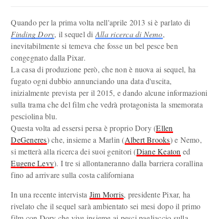
Quando per la prima volta nell'aprile 2013 si è parlato di
Finding Dory
, il sequel di
Alla ricerca di Nemo
,
inevitabilmente si temeva che fosse un bel pesce ben
congegnato dalla Pixar.
La casa di produzione però, che non è nuova ai sequel, ha
fugato ogni dubbio annunciando una data d'uscita,
inizialmente prevista per il 2015, e dando alcune informazioni
sulla trama che del film che vedrà protagonista la smemorata
pesciolina blu.
Questa volta ad essersi persa è proprio Dory (
Ellen
DeGeneres
) che, insieme a Marlin (
Albert Brooks
) e Nemo,
si metterà alla ricerca dei suoi genitori (
Diane Keaton
ed
Eugene Levy
). I tre si allontaneranno dalla barriera corallina
fino ad arrivare sulla costa californiana
In una recente intervista
Jim Morris
, presidente Pixar, ha
rivelato che il sequel sarà ambientato sei mesi dopo il primo
film con Dory che vive insieme ai pesci pagliaccio sulla