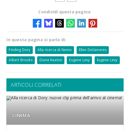
Condividi questa pagina:
In questa pagina si parla di:
Finding Dory
Alla ricerca di Nemo
Ellen DeGeneres
Albert Brooks
Diane Keaton
Eugene Levy
Eugene Levy
ARTICOLI CORRELATI
CINEMA