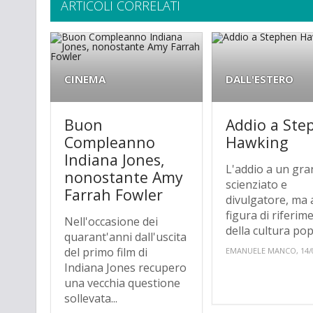
ARTICOLI CORRELATI
CINEMA
DALL'ESTERO
Buon
Addio a Ste
Compleanno
Hawking
Indiana Jones,
L'addio a un gr
nonostante Amy
scienziato e
Farrah Fowler
divulgatore, ma
figura di riferim
Nell'occasione dei
della cultura pop
quarant'anni dall'uscita
del primo film di
EMANUELE MANCO, 14/
Indiana Jones recupero
una vecchia questione
sollevata...