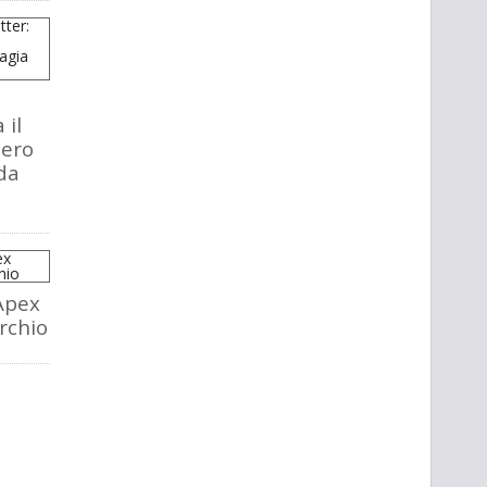
 il
tero
da
Apex
rchio