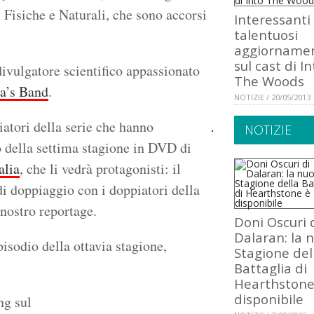
 Fisiche e Naturali, che sono accorsi
Interessanti
talentuosi
aggiornamen
sul cast di In
 divulgatore scientifico appassionato
The Woods
a’s Band
.
NOTIZIE / 20/05/2013
iatori della serie che hanno
NOTIZIE
io della settima stagione in DVD di
alia
, che li vedrà protagonisti: il
 di doppiaggio con i doppiatori della
nostro reportage.
Doni Oscuri 
Dalaran: la 
episodio della ottavia stagione,
Stagione del
Battaglia di
Hearthstone
disponibile
ng sul