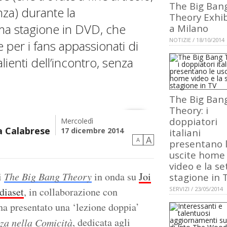
The Big Ban
nza) durante la
Theory Exhib
ima stagione in DVD, che
a Milano
NOTIZIE / 18/10/2014
e per i fans appassionati di
ienti dell’incontro, senza
The Big Ban
Theory: i
doppiatori
Mercoledì
a Calabrese
17 dicembre 2014
italiani
A
A
presentano 
uscite home
video e la s
i
The Big Bang Theory
in onda su
Joi
stagione in 
diaset
, in collaborazione con
SERVIZI / 23/05/2014
 ha presentato una ‘lezione doppia’
, dedicata agli
nza nella Comicità