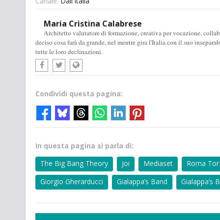
Canale:
Dall'Italia
Maria Cristina Calabrese
Architetto valutatore di formazione, creativa per vocazione, col
deciso cosa farà da grande, nel mentre gira l'Italia con il suo insepar
tutte le loro declinazioni.
Condividi questa pagina:
In questa pagina si parla di:
The Big Bang Theory
Joi
Mediaset
Roma Tor 
Giorgio Gherarducci
Gialappa’s Band
Gialappa’s 