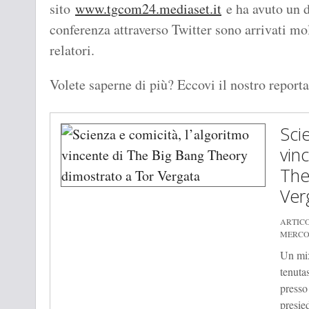
sito
www.tgcom24.mediaset.it
e ha avuto un d
conferenza attraverso Twitter sono arrivati m
relatori.
Volete saperne di più? Eccovi il nostro report
Sci
vin
The
Ver
ARTIC
MERCOL
Un mix
tenuta
presso
presied