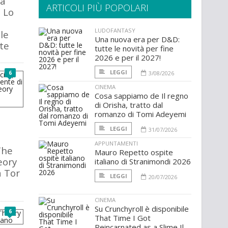
la
ARTICOLI PIÙ POPOLARI
 Lo
LUDOFANTASY
le
Una nuova era per D&D:
te
tutte le novità per fine
2026 e per il 2027!
LEGGI
6
3/08/2026
CINEMA
Cosa sappiamo de Il regno
di Orisha, tratto dal
romanzo di Tomi Adeyemi
LEGGI
31/07/2026
APPUNTAMENTI
The
Mauro Repetto ospite
eory
italiano di Stranimondi 2026
a Tor
LEGGI
20/07/2026
CINEMA
Su Crunchyroll è disponibile
6
That Time I Got
Reincarnated as a Slime Il