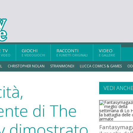
E TV
GIOCHI
RACCONTI
VIDEO
 VIDEO
E VIDEOGIOCHI
E FUMETTI ORIGINALI
E GALLERIE
L
CHRISTOPHER NOLAN
STRANIMONDI
LUCCA COMICS & GAMES
OD
ità,
VEDI ANCH
cente di The
y dimostrato
Fantasymaga