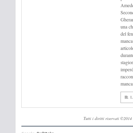
Amedeo
Second
Gherar
una ch
del fe
mancat
articol
durante
stagio
imperd
raccont
mancar
L
Tutti i diritti riservati ©20