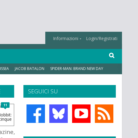
Informazioni
Login/Registrati
ISSEA
JACOB BATALON
SPIDER-MAN: BRAND NEW DAY
E
SEGUICI SU
11
zine,