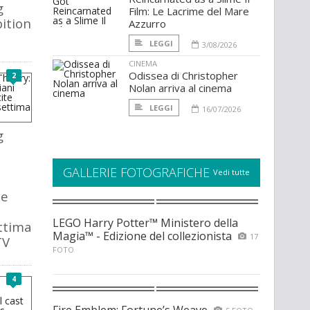
g
Film: Le Lacrime del Mare
ition
Azzurro
LEGGI
3/08/2026
CINEMA
Odissea di Christopher
2
Nolan arriva al cinema
LEGGI
16/07/2026
g
GALLERIE FOTOGRAFICHE
Vedi tutte
le
LEGO Harry Potter™ Ministero della
ettima
Magia™ - Edizione del collezionista
17
TV
FOTO
4