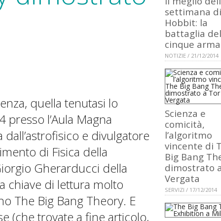
il meglio del
settimana di
Hobbit: la
battaglia del
cinque arma
NOTIZIE / 21/12/2014
nza, quella tenutasi lo
Scienza e
 presso l’Aula Magna
comicità,
dall’astrofisico e divulgatore
l’algoritmo
vincente di 
imento di Fisica della
Big Bang Th
iorgio Gherarducci della
dimostrato 
Vergata
 chiave di lettura molto
SERVIZI / 17/12/2014
no The Big Bang Theory. E
(che trovate a fine articolo,