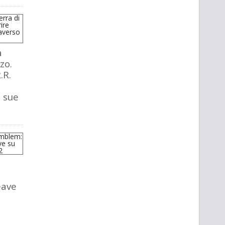
a
zo.
.R.
e sue
eave