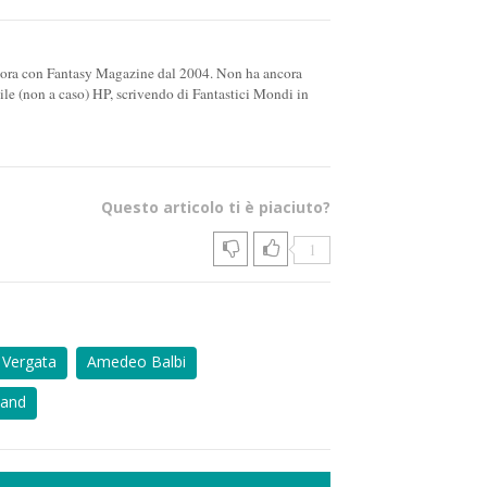
labora con Fantasy Magazine dal 2004. Non ha ancora
abile (non a caso) HP, scrivendo di Fantastici Mondi in
Questo articolo ti è piaciuto?
1
Vergata
Amedeo Balbi
Band