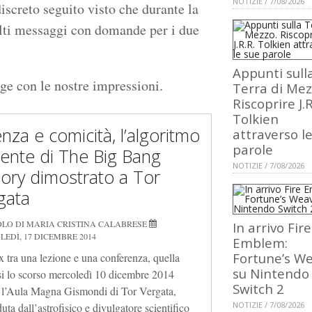
NOTIZIE / 7/08/2026
iscreto seguito visto che durante la
olti messaggi con domande per i due
Appunti sull
age con le nostre impressioni.
Terra di Mez
Riscoprire J.R
Tolkien
enza e comicità, l’algoritmo
attraverso l
parole
cente di The Big Bang
NOTIZIE / 7/08/2026
ory dimostrato a Tor
gata
OLO DI MARIA CRISTINA CALABRESE
In arrivo Fire
EDÌ, 17 DICEMBRE 2014
Emblem:
Fortune’s W
 tra una lezione e una conferenza, quella
su Nintendo
si lo scorso mercoledì 10 dicembre 2014
Switch 2
 l’Aula Magna Gismondi di Tor Vergata,
NOTIZIE / 7/08/2026
uta dall’astrofisico e divulgatore scientifico