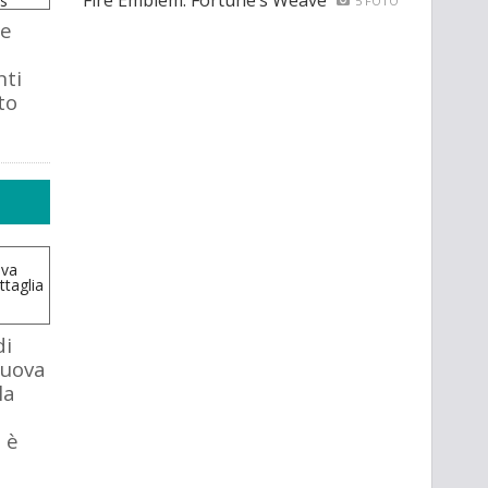
Fire Emblem: Fortune’s Weave
5 FOTO
 e
ti
to
di
nuova
la
 è