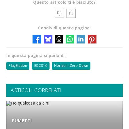
Questo articolo ti è piaciuto?
Condividi questa pagina:
In questa pagina si parla di:
PlayStation
E3 2016
Horizon: Zero Dawn
ARTICOLI CORRELATI
FUMETTI