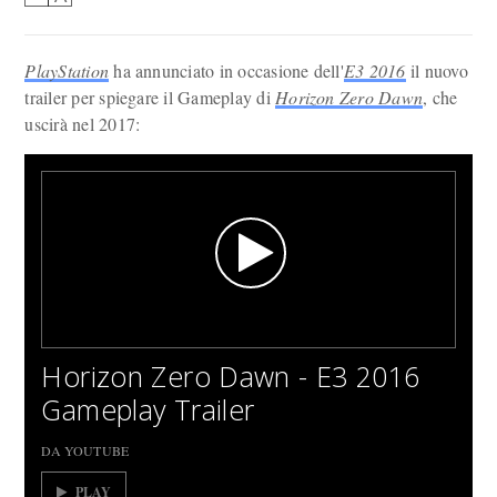
PlayStation
ha annunciato in occasione dell'
E3 2016
il nuovo
trailer per spiegare il Gameplay di
Horizon Zero Dawn
, che
uscirà nel 2017:
Horizon Zero Dawn - E3 2016
Gameplay Trailer
DA YOUTUBE
PLAY