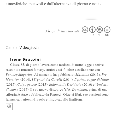
atmosferiche mutevoli e dall'alternanza di giorno e notte.
Alcuni diritti riservati
Canale:
Videogiochi
Irene Grazzini
Classe 85, di giorno lavora come medico, di notte legge e scrive
racconti e romanzi fantasy, storici e sci-fi, oltre a collaborare con
Fantasy Magazine
. Al momento ha pubblicato:
Mutation
(2013),
Pre-
Mutation
(2014),
I Signori dei Cavalli
(2014),
Il primo sogno di Ishtar
(2015),
Colpo grosso
(2015),
Indomabile Desiderio
(2016) e
Vendetta
d'amore
(2017). Il suo nuovo distopico Y/A,
Dominant
, primo di una
trilogia, è stato pubblicato da Fanucci. Oltre ai libri, sue passioni sono
la musica, i giochi di ruolo e il suo cavallo Emiltom.