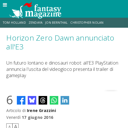
TOM HOLLAND
ZENDAYA
JON BERNTHAL
CHRISTOPHER NOLAN
Horizon Zero Dawn annunciato
STRANIMONDI
LUCCA COMICS & GAMES
ODISSEA
JACOB BATALON
all'E3
SPIDER-MAN: BRAND NEW DAY
MICHAEL MANDO
Un futuro lontano e dinosauri robot: all'E3 PlayStation
annuncia l'uscita del videogioco presenta il trailer di
gameplay
6
Articolo di
Irene Grazzini
Venerdì
17 giugno 2016
A
A