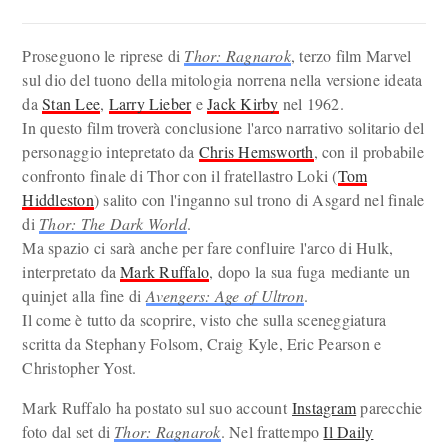
Proseguono le riprese di
Thor: Ragnarok
, terzo film Marvel
sul dio del tuono della mitologia norrena nella versione ideata
da
Stan Lee
,
Larry Lieber
e
Jack Kirby
nel 1962.
In questo film troverà conclusione l'arco narrativo solitario del
personaggio intepretato da
Chris Hemsworth
, con il probabile
confronto finale di Thor con il fratellastro Loki (
Tom
Hiddleston
) salito con l'inganno sul trono di Asgard nel finale
di
Thor: The Dark World
.
Ma spazio ci sarà anche per fare confluire l'arco di Hulk,
interpretato da
Mark Ruffalo
, dopo la sua fuga mediante un
quinjet alla fine di
Avengers: Age of Ultron
.
Il come è tutto da scoprire, visto che sulla sceneggiatura
scritta da Stephany Folsom, Craig Kyle, Eric Pearson e
Christopher Yost.
Mark Ruffalo ha postato sul suo account
Instagram
parecchie
foto dal set di
Thor: Ragnarok
. Nel frattempo
Il Daily