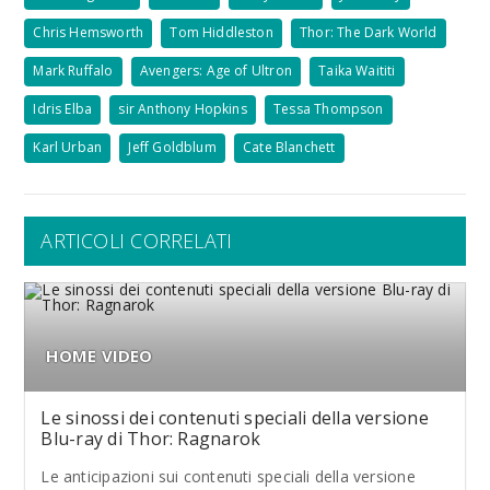
Chris Hemsworth
Tom Hiddleston
Thor: The Dark World
Mark Ruffalo
Avengers: Age of Ultron
Taika Waititi
Idris Elba
sir Anthony Hopkins
Tessa Thompson
Karl Urban
Jeff Goldblum
Cate Blanchett
ARTICOLI CORRELATI
HOME VIDEO
Le sinossi dei contenuti speciali della versione
Blu-ray di Thor: Ragnarok
Le anticipazioni sui contenuti speciali della versione