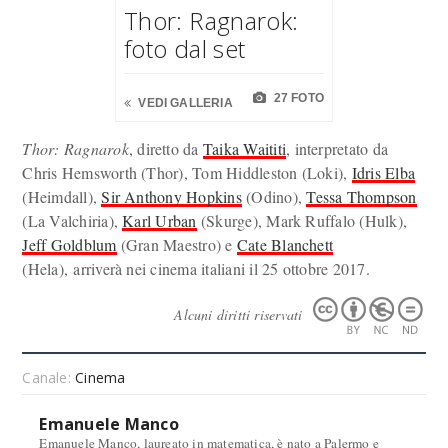
Thor: Ragnarok:
foto dal set
27 FOTO
VEDI GALLERIA
Thor: Ragnarok
, diretto da
Taika Waititi
, interpretato da
Chris Hemsworth (Thor), Tom Hiddleston (Loki),
Idris Elba
(Heimdall),
Sir Anthony Hopkins
(Odino),
Tessa Thompson
(La Valchiria),
Karl Urban
(Skurge), Mark Ruffalo (Hulk),
Jeff Goldblum
(Gran Maestro) e
Cate Blanchett
(Hela), arriverà nei cinema italiani il 25 ottobre 2017.
Alcuni diritti riservati
Canale:
Cinema
Emanuele Manco
Emanuele Manco, laureato in matematica, è nato a Palermo e