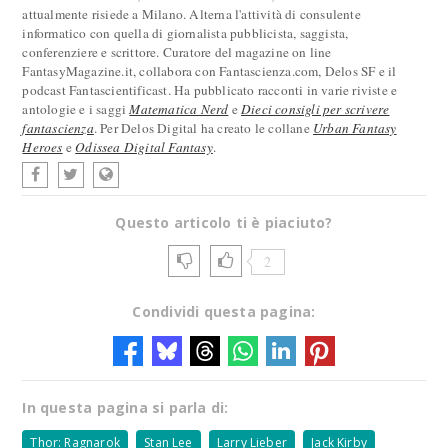
attualmente risiede a Milano. Alterna l'attività di consulente
informatico con quella di giornalista pubblicista, saggista,
conferenziere e scrittore. Curatore del magazine on line
FantasyMagazine.it, collabora con Fantascienza.com, Delos SF e il
podcast Fantascientificast. Ha pubblicato racconti in varie riviste e
antologie e i saggi
Matematica Nerd
e
Dieci consigli per scrivere
fantascienza
. Per Delos Digital ha creato le collane
Urban Fantasy
Heroes
e
Odissea Digital Fantasy
.
Questo articolo ti è piaciuto?
2
Condividi questa pagina:
In questa pagina si parla di:
Thor: Ragnarok
Stan Lee
Larry Lieber
Jack Kirby