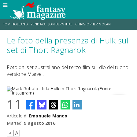
TOM HOLLAND
ZENDAYA
JON BERNTHAL
CHRISTOPHER NOLAN
Le foto della presenza di Hulk sul
STRANIMONDI
LUCCA COMICS & GAMES
ODISSEA
CHRIS MCKENNA
set di Thor: Ragnarok
DESTIN DANIEL CRETTON
ERIK SOMMERS
Foto dal set australiano del terzo film sul dio del tuono
versione Marvel.
11
Articolo di
Emanuele Manco
Mark Ruffalo sfida Hulk in Thor: Ragnarok (Fonte Instagram)
Martedì
9 agosto 2016
A
A