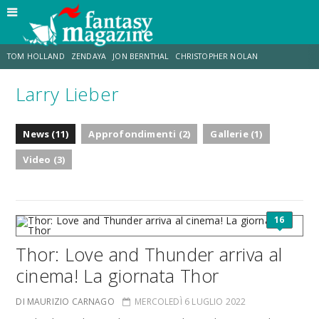
TOM HOLLAND
ZENDAYA
JON BERNTHAL
CHRISTOPHER NOLAN
Larry Lieber
STRANIMONDI
LUCCA COMICS & GAMES
ODISSEA
TRAMELL TILLMAN
News (11)
Approfondimenti (2)
Gallerie (1)
CHRIS MCKENNA
ERIK SOMMERS
Video (3)
16
Thor: Love and Thunder arriva al
cinema! La giornata Thor
DI MAURIZIO CARNAGO
MERCOLEDÌ 6 LUGLIO 2022