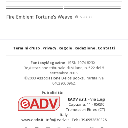
Fire Emblem: Fortune’s Weave
5 FOTO
Termini d'uso
Privacy
Regole
Redazione
Contatti
FantasyMagazine
- ISSN 1974-823X -
Registrazione tribunale di Milano, n. 522 del 5
settembre 2006.
©2003
Associazione Delos Books
. Partita Iva
04029050962.
Pubblicità:
EADV s.r.l.
- Via Luigi
Capuana, 11 - 95030
Tremestieri Etneo (CT) -
Italy
www.eadv.it - info@eadv.it - Tel: +39.0952830326