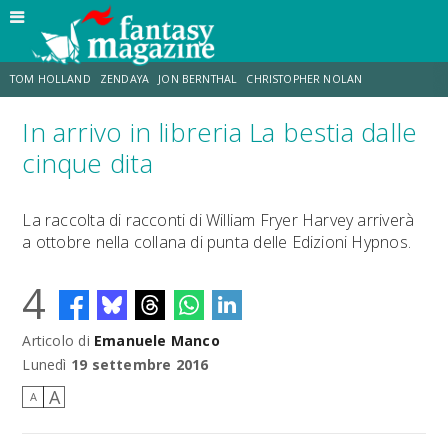
TOM HOLLAND
ZENDAYA
JON BERNTHAL
CHRISTOPHER NOLAN
In arrivo in libreria La bestia dalle
STRANIMONDI
LUCCA COMICS & GAMES
ODISSEA
MARK RUFFALO
cinque dita
JACOB BATALON
ERIK SOMMERS
La raccolta di racconti di William Fryer Harvey arriverà
a ottobre nella collana di punta delle Edizioni Hypnos.
4
Articolo di
Emanuele Manco
Lunedì
19 settembre 2016
A
A