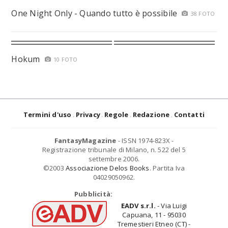
One Night Only - Quando tutto è possibile
38 FOTO
Hokum
10 FOTO
Termini d'uso
Privacy
Regole
Redazione
Contatti
FantasyMagazine
- ISSN 1974-823X -
Registrazione tribunale di Milano, n. 522 del 5
settembre 2006.
©2003
Associazione Delos Books
. Partita Iva
04029050962.
Pubblicità:
EADV s.r.l.
- Via Luigi
Capuana, 11 - 95030
Tremestieri Etneo (CT) -