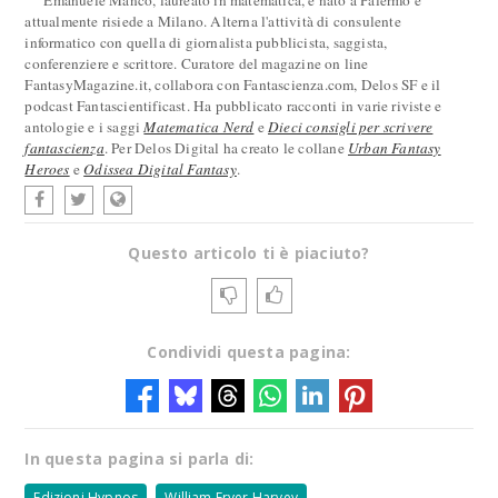
Emanuele Manco, laureato in matematica, è nato a Palermo e
attualmente risiede a Milano. Alterna l'attività di consulente
informatico con quella di giornalista pubblicista, saggista,
conferenziere e scrittore. Curatore del magazine on line
FantasyMagazine.it, collabora con Fantascienza.com, Delos SF e il
podcast Fantascientificast. Ha pubblicato racconti in varie riviste e
antologie e i saggi
Matematica Nerd
e
Dieci consigli per scrivere
fantascienza
. Per Delos Digital ha creato le collane
Urban Fantasy
Heroes
e
Odissea Digital Fantasy
.
Questo articolo ti è piaciuto?
Condividi questa pagina:
In questa pagina si parla di:
Edizioni Hypnos
William Fryer Harvey