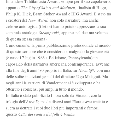
finlandese Tahtifantasia Award, sempre per il suo capolavoro,
appunto
The City of Saints and Madmen,
finalista di Hugo,
Philip K. Dick, Bram Stoker Award e IHG Award. È stato tra
i creatori del
New Weird
, non solo narratore, ma anche
celebre antologista (i lettori hanno potuto apprezzare la sua
seminale antologia
Steampunk!
, apparsa nel decimo volume
di questa stessa collana)
Curiosamente, la prima pubblicazione professionale al mondo
di questo scrittore che è considerato, malgrado la giovane età
(è nato il 7 luglio 1968 a Bellefonte, Pennsylvania) un
caposaldo della narrativa americana contemporanea, avvenne
alla fine degli anni '80 proprio in Italia, su
Nova Sf*,
con una
delle solite intuizioni geniali del direttore Ugo Malaguti. Ma
negli anni la carriera di Vandermeer si è sviluppata e ha
ottenuto i consensi più ampi in tutto il mondo.
In Italia è stato pubblicato finora solo da Einaudi, con la
trilogia dell'
Area X
; ma da diversi anni Elara aveva trattato e
si era assicurata i suoi due libri più importanti e famosi,
questo
Città dei santi e dei folli
e
Veniss