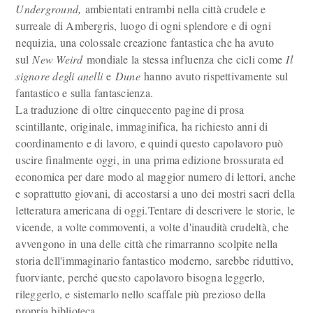
Underground,
ambientati entrambi nella città crudele e
surreale di Ambergris, luogo di ogni splendore e di ogni
nequizia, una colossale creazione fantastica che ha avuto
sul
New Weird
mondiale la stessa influenza che cicli come
Il
signore degli anelli
e
Dune
hanno avuto rispettivamente sul
fantastico e sulla fantascienza.
La traduzione di oltre cinquecento pagine di prosa
scintillante, originale, immaginifica, ha richiesto anni di
coordinamento e di lavoro, e quindi questo capolavoro può
uscire finalmente oggi, in una prima edizione brossurata ed
economica per dare modo al maggior numero di lettori, anche
e soprattutto giovani, di accostarsi a uno dei mostri sacri della
letteratura americana di oggi.Tentare di descrivere le storie, le
vicende, a volte commoventi, a volte d'inaudità crudeltà, che
avvengono in una delle città che rimarranno scolpite nella
storia dell'immaginario fantastico moderno, sarebbe riduttivo,
fuorviante, perché questo capolavoro bisogna leggerlo,
rileggerlo, e sistemarlo nello scaffale più prezioso della
propria biblioteca.