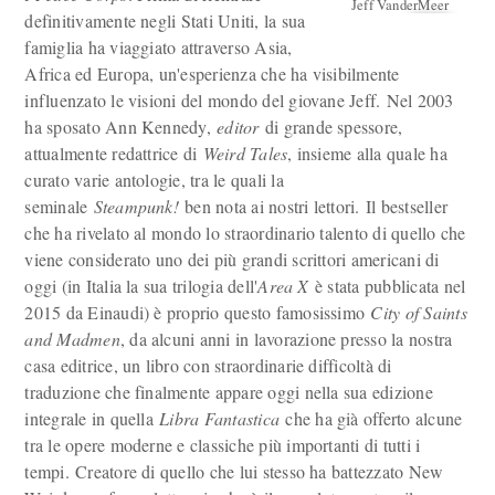
Jeff VanderMeer
definitivamente negli Stati Uniti, la sua
famiglia ha viaggiato attraverso Asia,
Africa ed Europa, un'esperienza che ha visibilmente
influenzato le visioni del mondo del giovane Jeff. Nel 2003
ha sposato Ann Kennedy,
editor
di grande spessore,
attualmente redattrice di
Weird Tales
, insieme alla quale ha
curato varie antologie, tra le quali la
seminale
Steampunk!
ben nota ai nostri lettori. Il bestseller
che ha rivelato al mondo lo straordinario talento di quello che
viene considerato uno dei più grandi scrittori americani di
oggi (in Italia la sua trilogia dell'
Area X
è stata pubblicata nel
2015 da Einaudi) è proprio questo famosissimo
City of Saints
and Madmen
, da alcuni anni in lavorazione presso la nostra
casa editrice, un libro con straordinarie difficoltà di
traduzione che finalmente appare oggi nella sua edizione
integrale in quella
Libra Fantastica
che ha già offerto alcune
tra le opere moderne e classiche più importanti di tutti i
tempi. Creatore di quello che lui stesso ha battezzato New