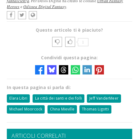
fantascienza
. Per Delos Digital ha creato le collane
Urban Fantasy
Heroes
e
Odissea Digital Fantasy
.
Questo articolo ti è piaciuto?
1
Condividi questa pagina:
In questa pagina si parla di:
Elara Libri
La città dei santi e dei folli
Jeff VanderMeer
Michael Moorcock
China Mieville
Thomas Ligotti
ARTICOLI CORRELATI