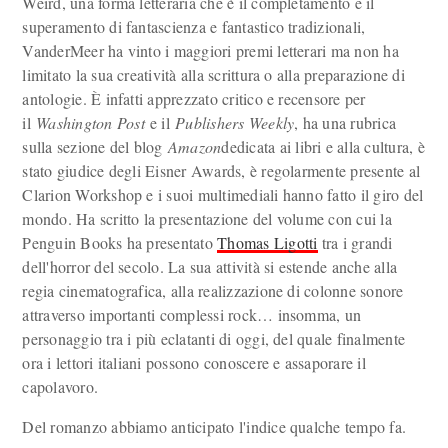
Weird, una forma letteraria che è il completamento e il
superamento di fantascienza e fantastico tradizionali,
VanderMeer ha vinto i maggiori premi letterari ma non ha
limitato la sua creatività alla scrittura o alla preparazione di
antologie. È infatti apprezzato critico e recensore per
il
Washington Post
e il
Publishers Weekly
, ha una rubrica
sulla sezione del blog
Amazon
dedicata ai libri e alla cultura, è
stato giudice degli Eisner Awards, è regolarmente presente al
Clarion Workshop e i suoi multimediali hanno fatto il giro del
mondo. Ha scritto la presentazione del volume con cui la
Penguin Books ha presentato
Thomas Ligotti
tra i grandi
dell'horror del secolo. La sua attività si estende anche alla
regia cinematografica, alla realizzazione di colonne sonore
attraverso importanti complessi rock… insomma, un
personaggio tra i più eclatanti di oggi, del quale finalmente
ora i lettori italiani possono conoscere e assaporare il
capolavoro.
Del romanzo abbiamo anticipato l'indice qualche tempo fa.