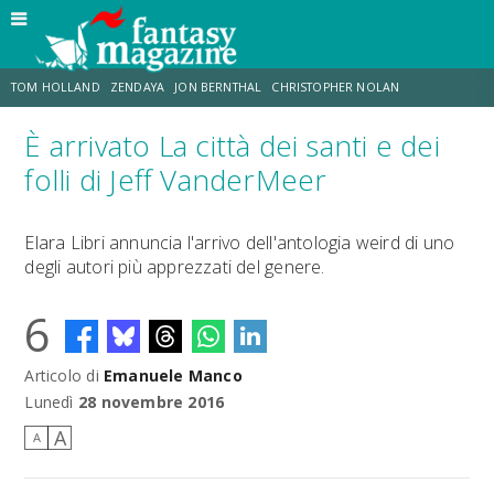
TOM HOLLAND
ZENDAYA
JON BERNTHAL
CHRISTOPHER NOLAN
È arrivato La città dei santi e dei
STRANIMONDI
LUCCA COMICS & GAMES
ODISSEA
JACOB BATALON
folli di Jeff VanderMeer
SPIDER-MAN: BRAND NEW DAY
MICHAEL MANDO
Elara Libri annuncia l'arrivo dell'antologia weird di uno
degli autori più apprezzati del genere.
6
Articolo di
Emanuele Manco
Lunedì
28 novembre 2016
A
A