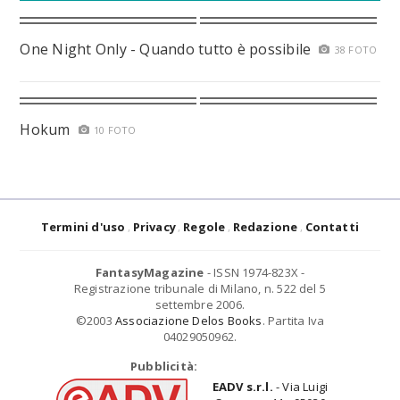
One Night Only - Quando tutto è possibile
38 FOTO
Hokum
10 FOTO
Termini d'uso
Privacy
Regole
Redazione
Contatti
FantasyMagazine
- ISSN 1974-823X -
Registrazione tribunale di Milano, n. 522 del 5
settembre 2006.
©2003
Associazione Delos Books
. Partita Iva
04029050962.
Pubblicità:
EADV s.r.l.
- Via Luigi