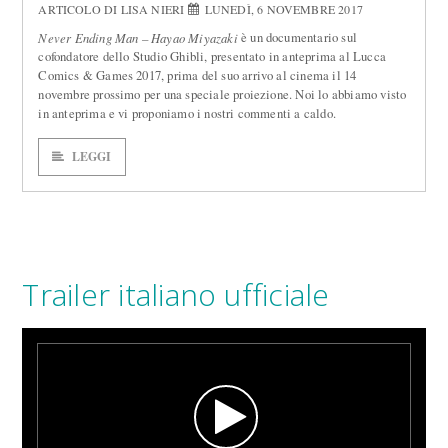
ARTICOLO DI LISA NIERI
LUNEDÌ, 6 NOVEMBRE 2017
è un documentario sul
Never Ending Man – Hayao Miyazaki
cofondatore dello Studio Ghibli, presentato in anteprima al Lucca
Comics & Games 2017, prima del suo arrivo al cinema il 14
novembre prossimo per una speciale proiezione. Noi lo abbiamo visto
in anteprima e vi proponiamo i nostri commenti a caldo.
LEGGI
Trailer italiano ufficiale