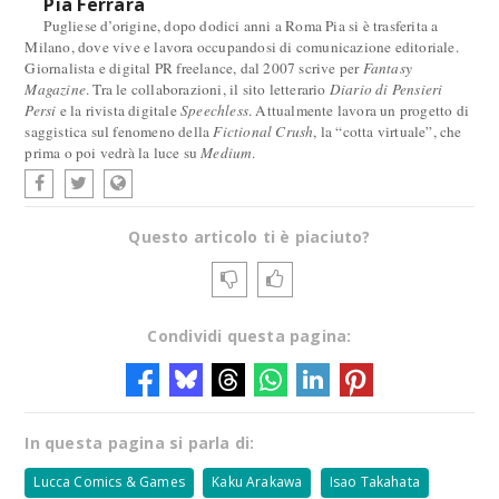
Pia Ferrara
Pugliese d’origine, dopo dodici anni a Roma Pia si è trasferita a
Milano, dove vive e lavora occupandosi di comunicazione editoriale.
Giornalista e digital PR freelance, dal 2007 scrive per
Fantasy
Magazine
. Tra le collaborazioni, il sito letterario
Diario di Pensieri
Persi
e la rivista digitale
Speechless
. Attualmente lavora un progetto di
saggistica sul fenomeno della
Fictional Crush
, la “cotta virtuale”, che
prima o poi vedrà la luce su
Medium
.
Questo articolo ti è piaciuto?
Condividi questa pagina:
In questa pagina si parla di:
Lucca Comics & Games
Kaku Arakawa
Isao Takahata