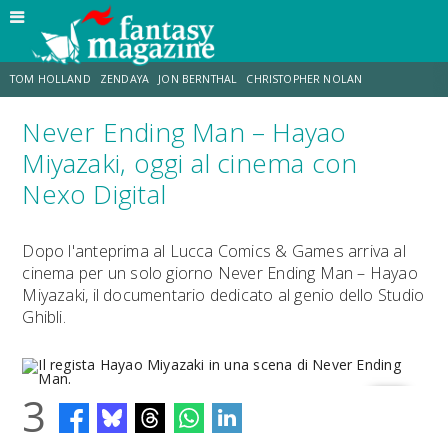
TOM HOLLAND
ZENDAYA
JON BERNTHAL
CHRISTOPHER NOLAN
Never Ending Man – Hayao
STRANIMONDI
LUCCA COMICS & GAMES
ODISSEA
MARK RUFFALO
Miyazaki, oggi al cinema con
Nexo Digital
JACOB BATALON
ERIK SOMMERS
Dopo l'anteprima al Lucca Comics & Games arriva al
cinema per un solo giorno Never Ending Man – Hayao
Miyazaki, il documentario dedicato al genio dello Studio
Ghibli.
3