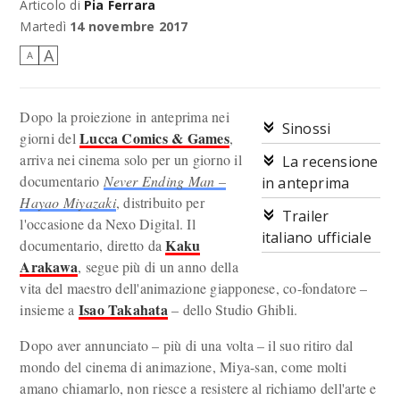
Articolo di
Pia Ferrara
Il regista Hayao Miyazaki in una scena di Never Ending Man.
Martedì
14 novembre 2017
A
A
Dopo la proiezione in anteprima nei
Sinossi
Lucca Comics & Games
giorni del
,
arriva nei cinema solo per un giorno il
La recensione
documentario
Never Ending Man –
in anteprima
Hayao Miyazaki
, distribuito per
Trailer
l'occasione da Nexo Digital. Il
italiano ufficiale
Kaku
documentario, diretto da
Arakawa
, segue più di un anno della
vita del maestro dell'animazione giapponese, co-fondatore –
Isao Takahata
insieme a
– dello Studio Ghibli.
Dopo aver annunciato – più di una volta – il suo ritiro dal
mondo del cinema di animazione, Miya-san, come molti
amano chiamarlo, non riesce a resistere al richiamo dell'arte e