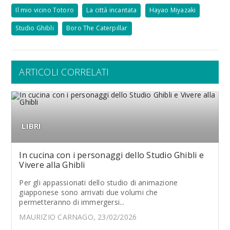
Il mio vicino Totoro
La città incantata
Hayao Miyazaki
Studio Ghibli
Boro The Caterpillar
ARTICOLI CORRELATI
LIBRI
In cucina con i personaggi dello Studio Ghibli e
Vivere alla Ghibli
Per gli appassionati dello studio di animazione
giapponese sono arrivati due volumi che
permetteranno di immergersi...
MAURIZIO CARNAGO, 23/02/2026