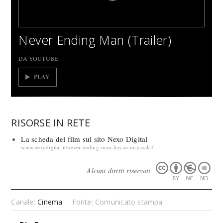
Never Ending Man (Trailer)
DA YOUTUBE
PLAY
RISORSE IN RETE
La scheda del film sul sito Nexo Digital
www.nexodigital.it/never-ending-man-hayao-miyazaki/
Alcuni diritti riservati
Canale:
Cinema
Fonte: Comunicato stampa