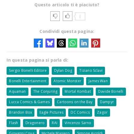
Questo articolo ti è piaciuto?
1
Condividi questa pagina:
In questa pagina si parla di:
Sergio Bonelli Editore
Dylan Dog
Tiziano Sclavi
Bonelli Entertainment
Atomic Monster
James Wan
Aquaman
The Conjuring
Mortal Kombat
Davide Bonelli
Lucca Comics & Games
Cartoons on the Bay
Dampyr
Brandon Box
Eagle Pictures
DC Comics
Zagor
Flash
Dragonero
RAI
Vincenzo Sarno
Giovanni Cova
Michele Masiero
Simone Airoldi