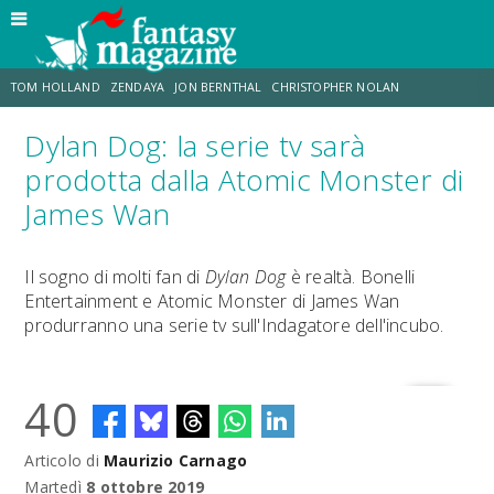
TOM HOLLAND
ZENDAYA
JON BERNTHAL
CHRISTOPHER NOLAN
Dylan Dog: la serie tv sarà
STRANIMONDI
LUCCA COMICS & GAMES
ODISSEA
CHRIS MCKENNA
prodotta dalla Atomic Monster di
James Wan
DESTIN DANIEL CRETTON
ERIK SOMMERS
Il sogno di molti fan di
Dylan Dog
è realtà. Bonelli
Entertainment e Atomic Monster di James Wan
produrranno una serie tv sull'Indagatore dell'incubo.
40
Articolo di
Maurizio Carnago
Martedì
8 ottobre 2019