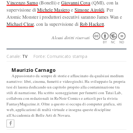
Vincenzo Sarno
(Bonelli) e
Giovanni Cova
(QMI), con la
supervisione di
Michele Masiero
e
Simone Airoldi
. Per
Atomic Monster i produttori esecutivi saranno James Wan e
Michael Clear
, con la supervisione di
Rob Hackett
.
Alcuni diritti riservati
Canale:
TV
Fonte: Comunicato stampa
Maurizio Carnago
Appassionato da sempre di storie e affascinato da qualsiasi medium
narrativo: libri, cinema, fumetti e videogiochi. Ha sviluppato la propria
tesi di laurea dedicando un capitolo proprio alla contaminazione tra
stili di narrazione. Ha scritto sceneggiature per fumetti con Tatai Lab,
collabora con redazionali in ReNoir Comics e articoli per la rivista
FantasyMagazine.it. Oltre a questo si occupa di computer grafica, siti
web, applicazioni di realtà virtuale e insegna queste discipline
all'Accademia di Belle Arti di Novara.