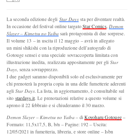
La seconda edizione degli
Star Days
sta per diventare realtà.
In occasione del festival online targato
Star Comics
,
Demon
Slayer – Kimetsu no Yaiba
sarà protagonista di due sorprese.
Il volume 13 – in uscita il 12 maggio – avrà in allegato
un mini shikishi con la riproduzione dell’autografo di
Gotouge sensei e una speciale sovraccoperta limitata con
illustrazione inedita, realizzata appositamente per gli
Star
Days
, senza sovrapprezzo.
I due gadget saranno disponibili solo ed esclusivamente per
chi prenoterà la propria copia in una delle fumetterie aderenti
agli
Star Days
. La lista, in aggiornamento, è consultabile sul
sito
stardays.it
. Le prenotazioni relative a questo volume si
aprono il 22 febbraio e si chiuderanno il 30 marzo.
Demon Slayer – Kimetsu no Yaiba
– di
Koyoharu Gotouge
–
Formato: 11,5x17,5, B, b/n – Pagine: 192 – Uscita:
12/05/2021 in fumetteria, libreria, e store online – Isbn