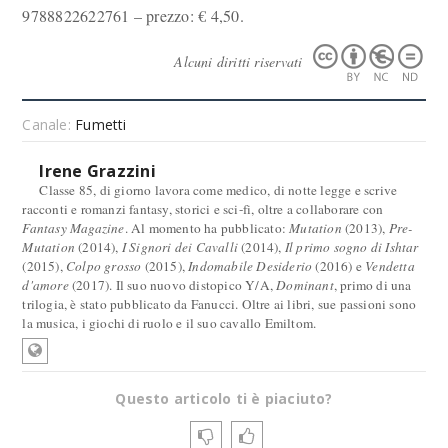
9788822622761 – prezzo: € 4,50.
Alcuni diritti riservati
Canale:
Fumetti
Irene Grazzini
Classe 85, di giorno lavora come medico, di notte legge e scrive
racconti e romanzi fantasy, storici e sci-fi, oltre a collaborare con
Fantasy Magazine
. Al momento ha pubblicato:
Mutation
(2013),
Pre-
Mutation
(2014),
I Signori dei Cavalli
(2014),
Il primo sogno di Ishtar
(2015),
Colpo grosso
(2015),
Indomabile Desiderio
(2016) e
Vendetta
d'amore
(2017). Il suo nuovo distopico Y/A,
Dominant
, primo di una
trilogia, è stato pubblicato da Fanucci. Oltre ai libri, sue passioni sono
la musica, i giochi di ruolo e il suo cavallo Emiltom.
Questo articolo ti è piaciuto?