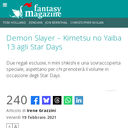
TOM HOLLAND
ZENDAYA
JON BERNTHAL
CHRISTOPHER NOLAN
Demon Slayer – Kimetsu no Yaiba
STRANIMONDI
LUCCA COMICS & GAMES
ODISSEA
TRAMELL TILLMAN
13 agli Star Days
CHRIS MCKENNA
ERIK SOMMERS
Due regali esclusivi, n mini shikishi e una sovraccoperta
speciale, aspettano per chi prenoterà il volume in
occasione degli Star Days.
240
Articolo di
Irene Grazzini
Venerdì
19 febbraio 2021
A
A